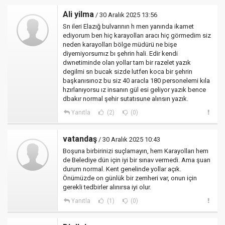
Ali yilma
/ 30 Aralık 2025 13:56
Sn ileri Elazığ bulvarının h men yanında ikamet
ediyorum ben hiç karayolları aracı hiç görmedim siz
neden karayolları bölge müdürü ne bişe
diyemiyorsumız bı şehrin hali. Edir kendi
dwnetiminde olan yollar tam bir razelet yazık
degilmi sn bucak sizde lutfen koca bir şehrin
başkanısınoz bu siz 40 aracla 180 personelemi kıla
hzırlanıyorsu ız insanın gül esi geliyor yazık bence
dbakır normal şehir sutatısune alınsın yazık.
Yanıtla
(2)
(0)
vatandaş
/ 30 Aralık 2025 10:43
Boşuna birbirinizi suçlamayın, hem Karayolları hem
de Belediye dün için iyi bir sınav vermedi. Ama şuan
durum normal. Kent genelinde yollar açık.
Önümüzde on günlük bir zemheri var, onun için
gerekli tedbirler alınırsa iyi olur.
Yanıtla
(1)
(0)