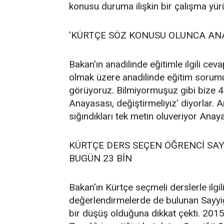
konusu duruma ilişkin bir çalışma yür
'KÜRTÇE SÖZ KONUSU OLUNCA ANA
Bakan'ın anadilinde eğitimle ilgili cev
olmak üzere anadilinde eğitim sorumuz
görüyoruz. Bilmiyormuşuz gibi bize 4
Anayasası, değiştirmeliyiz' diyorlar.
sığındıkları tek metin oluveriyor Anayas
KÜRTÇE DERS SEÇEN ÖĞRENCİ SAYI
BUGÜN 23 BİN
Bakan'ın Kürtçe seçmeli derslerle ilgili
değerlendirmelerde de bulunan Sayyiği
bir düşüş olduğuna dikkat çekti. 201