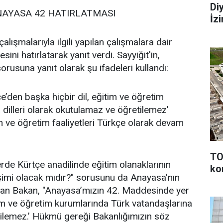
Di
NAYASA 42 HATIRLATMASI
İz
lışmalarıyla ilgili yapılan çalışmalara dair
ni hatırlatarak yanıt verdi. Sayyiğit'in,
sorusuna yanıt olarak şu ifadeleri kullandı:
den başka hiçbir dil, eğitim ve öğretim
dilleri olarak okutulamaz ve öğretilemez'
 ve öğretim faaliyetleri Türkçe olarak devam
TO
erde Kürtçe anadilinde eğitim olanaklarının
ko
rişimi olacak mıdır?" sorusunu da Anayasa'nın
layan Bakan, "Anayasa’mızın 42. Maddesinde yer
tim ve öğretim kurumlarında Türk vatandaşlarına
tilemez.’ Hükmü gereği Bakanlığımızın söz