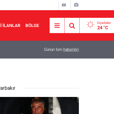
Diyarbakır
I İLANLAR
BÖLGE
24 °C
19:36
TFF inceledi: Diyarbakır Stadyumu Amedspor ma
Günün tüm
haberleri
yarbakır