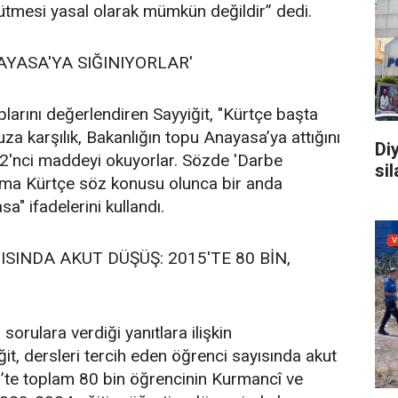
ütmesi yasal olarak mümkün değildir” dedi.
YASA'YA SIĞINIYORLAR'
aplarını değerlendiren Sayyiğit, "Kürtçe başta
a karşılık, Bakanlığın topu Anayasa’ya attığını
Di
2'nci maddeyi okuyorlar. Sözde 'Darbe
sil
 Ama Kürtçe söz konusu olunca bir anda
a" ifadelerini kullandı.
SINDA AKUT DÜŞÜŞ: 2015'TE 80 BİN,
 sorulara verdiği yanıtlara ilişkin
t, dersleri tercih eden öğrenci sayısında akut
5’te toplam 80 bin öğrencinin Kurmancî ve