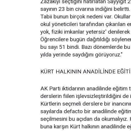
Zazakîyi seçtiğini hatırlatan Sayyiğ
sayının 23 bin civarına indiğini belirtti
Tabii bunun birçok nedeni var. Okulla
okul yöneticileri tarafından çıkarılan
yok, fiziki imkanlar yetersiz' denilerek
Öğrencilere bugün dağıtıldığı söylene
bu sayı 51 bindi. Bazı dönemlerde bu
yılda yerinde saydığını görüyoruz."
KÜRT HALKININ ANADİLİNDE EĞİT
AK Parti iktidarının anadilinde eğitim 
derslerin fiilen işlevsizleştirildiğini 
Kürtlerin seçmeli derslere bir inancını
sayılarda defacto bir anadilinde eğit
seçilmesini bu açıdan da okumalıyız. 
buna karşın Kürt halkının anadilinde e