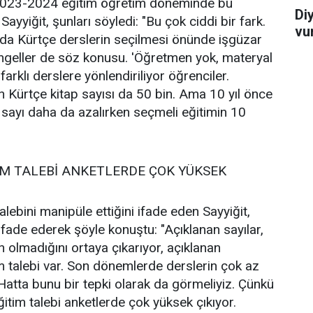
it 2023-2024 eğitim öğretim döneminde bu
Di
. Sayyiğit, şunları söyledi: "Bu çok ciddi bir fark.
vu
rda Kürtçe derslerin seçilmesi önünde işgüzar
 engeller de söz konusu. 'Öğretmen yok, materyal
 farklı derslere yönlendiriliyor öğrenciler.
n Kürtçe kitap sayısı da 50 bin. Ama 10 yıl önce
 sayı daha da azalırken seçmeli eğitimin 10
İM TALEBİ ANKETLERDE ÇOK YÜKSEK
talebini manipüle ettiğini ifade eden Sayyiğit,
de ifade ederek şöyle konuştu: "Açıklanan sayılar,
n olmadığını ortaya çıkarıyor, açıklanan
im talebi var. Son dönemlerde derslerin çok az
Hatta bunu bir tepki olarak da görmeliyiz. Çünkü
ğitim talebi anketlerde çok yüksek çıkıyor.