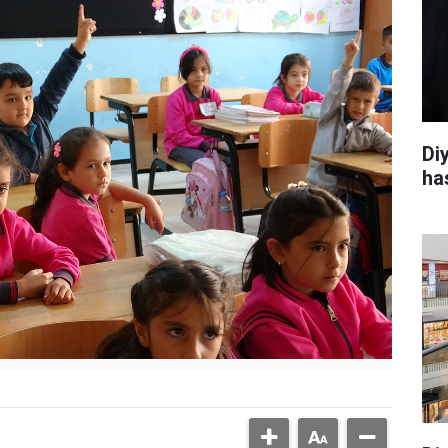
Di
ha