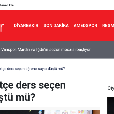
itene Ekle
DIYARBAKIR
SON DAKIKA
AMEDSPOR
RESM
yf’te baraj gölünde kadın cesedi bulundu
ürtçe ders seçen öğrenci sayısı düştü mü?
rtçe ders seçen
Di
üştü mü?