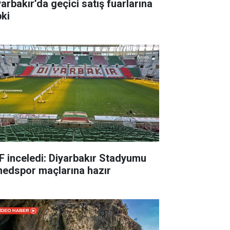
yarbakır’da geçici satış fuarlarına
pki
F inceledi: Diyarbakır Stadyumu
edspor maçlarına hazır