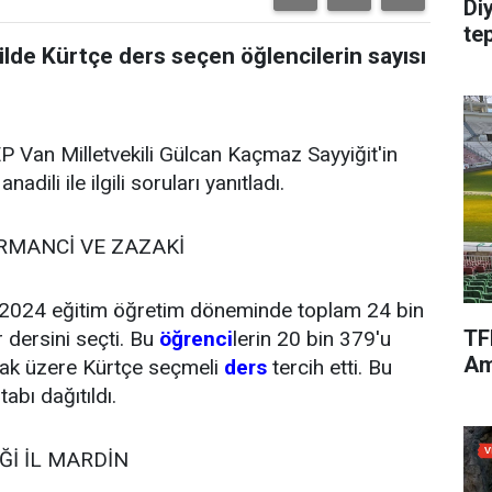
Di
te
ilde Kürtçe ders seçen öğlencilerin sayısı
P Van Milletvekili Gülcan Kaçmaz Sayyiğit'in
li ile ilgili soruları yanıtladı.
URMANCİ VE ZAZAKİ
3-2024 eğitim öğretim döneminde toplam 24 bin
TF
 dersini seçti. Bu
öğrenci
lerin 20 bin 379'u
Am
mak üzere Kürtçe seçmeli
ders
tercih etti. Bu
abı dağıtıldı.
Ğİ İL MARDİN