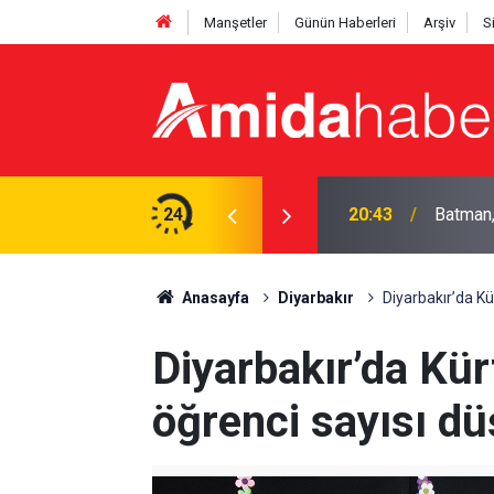
Manşetler
Günün Haberleri
Arşiv
S
r'ın sezon mesaisi başlıyor
24
19:58
Hasanke
Anasayfa
Diyarbakır
Diyarbakır’da K
Diyarbakır’da Kü
öğrenci sayısı d