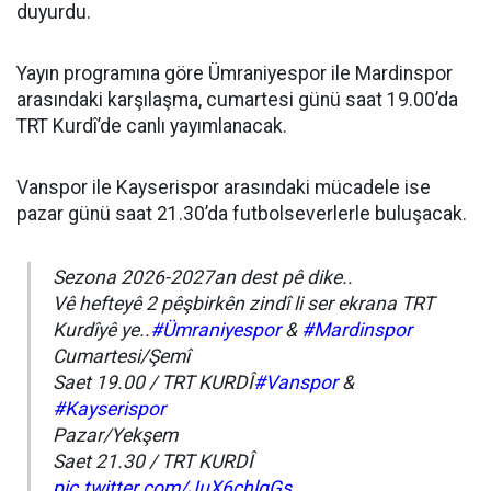
duyurdu.
Yayın programına göre Ümraniyespor ile Mardinspor
arasındaki karşılaşma, cumartesi günü saat 19.00’da
TRT Kurdî’de canlı yayımlanacak.
Vanspor ile Kayserispor arasındaki mücadele ise
pazar günü saat 21.30’da futbolseverlerle buluşacak.
Sezona 2026-2027an dest pê dike..
Vê hefteyê 2 pêşbirkên zindî li ser ekrana TRT
Kurdîyê ye..
#Ümraniyespor
&
#Mardinspor
Cumartesi/Şemî
Saet 19.00 / TRT KURDÎ
#Vanspor
&
#Kayserispor
Pazar/Yekşem
Saet 21.30 / TRT KURDÎ
pic.twitter.com/JuX6chlgGs