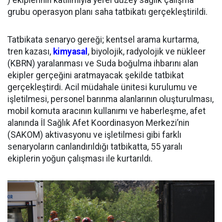
) ekiplerinin katılımıyla yerel düzey sağlık çalışma
grubu operasyon planı saha tatbikatı gerçekleştirildi.
Tatbikata senaryo gereği; kentsel arama kurtarma,
tren kazası,
kimyasal
, biyolojik, radyolojik ve nükleer
(KBRN) yaralanması ve Suda boğulma ihbarını alan
ekipler gerçeğini aratmayacak şekilde tatbikat
gerçekleştirdi. Acil müdahale ünitesi kurulumu ve
işletilmesi, personel barınma alanlarının oluşturulması,
mobil komuta aracının kullanımı ve haberleşme, afet
alanında İl Sağlık Afet Koordinasyon Merkezi’nin
(SAKOM) aktivasyonu ve işletilmesi gibi farklı
senaryoların canlandırıldığı tatbikatta, 55 yaralı
ekiplerin yoğun çalışması ile kurtarıldı.