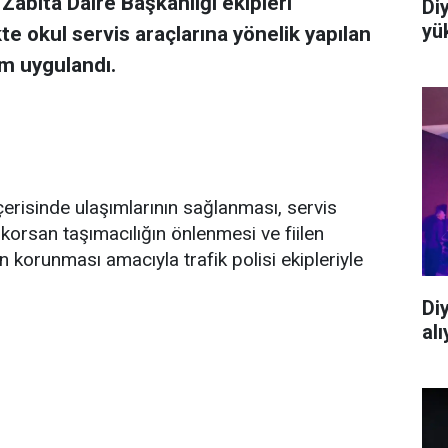
Zabıta Daire Başkanlığı ekipleri
Di
yük
ikte okul servis araçlarına yönelik yapılan
m uygulandı.
çerisinde ulaşımlarının sağlanması, servis
, korsan taşımacılığın önlenmesi ve fiilen
n korunması amacıyla trafik polisi ekipleriyle
Di
al