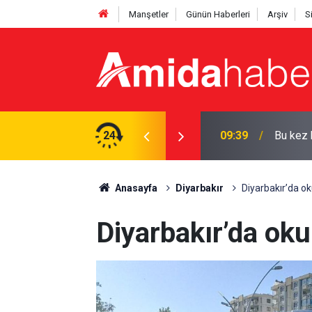
Manşetler
Günün Haberleri
Arşiv
S
yor: Tarih verildi
24
09:37
Hasanke
Anasayfa
Diyarbakır
Diyarbakır’da ok
Diyarbakır’da oku