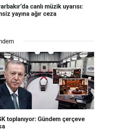
yarbakır’da canlı müzik uyarısı:
insiz yayına ağır ceza
ndem
K toplanıyor: Gündem çerçeve
sa