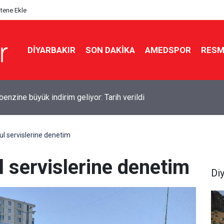
itene Ekle
DIYARBAKIR
SON DAKIKA
AMEDSPOR
RESM
yf Tüneli girişinde kaza: 12 yaralı
ul servislerine denetim
l servislerine denetim
Di