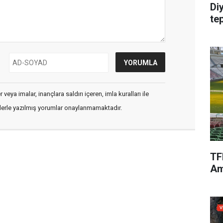
Di
te
veya imalar, inançlara saldırı içeren, imla kuralları ile
flerle yazılmış yorumlar onaylanmamaktadır.
TF
Am