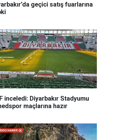
yarbakır’da geçici satış fuarlarına
pki
F inceledi: Diyarbakır Stadyumu
edspor maçlarına hazır