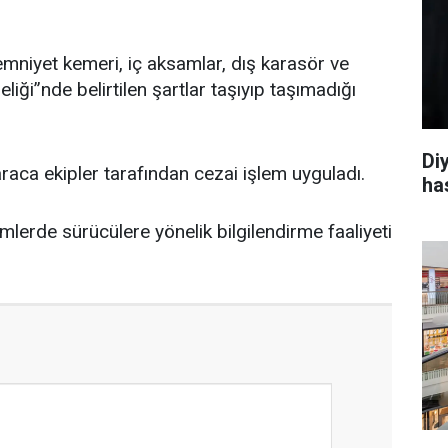
ı, emniyet kemeri, iç aksamlar, dış karasör ve
liği”nde belirtilen şartlar taşıyıp taşımadığı
Di
aca ekipler tarafından cezai işlem uyguladı.
ha
mlerde sürücülere yönelik bilgilendirme faaliyeti