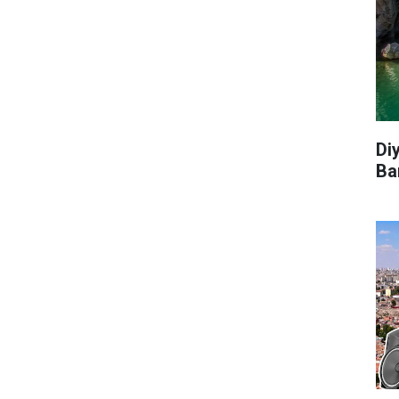
Di
Ba