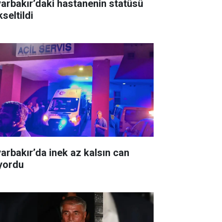
yarbakır’daki hastanenin statüsü
seltildi
yarbakır’da inek az kalsın can
ıyordu