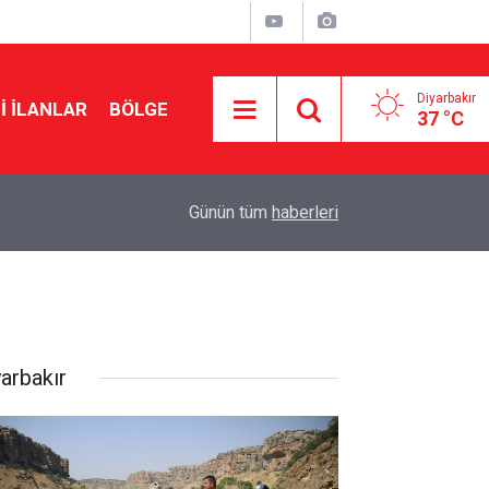
Diyarbakır
I İLANLAR
BÖLGE
37 °C
09:26
Feti Yıldız: Çerçeve yasa 430’un üzerinde oyla 
Günün tüm
haberleri
yarbakır