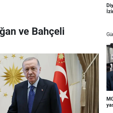
Di
İz
ğan ve Bahçeli
Gü
MG
ya