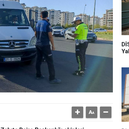
Dİ
Ya