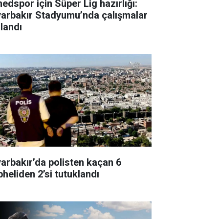
edspor için Süper Lig hazırlığı:
yarbakır Stadyumu’nda çalışmalar
zlandı
yarbakır’da polisten kaçan 6
pheliden 2’si tutuklandı