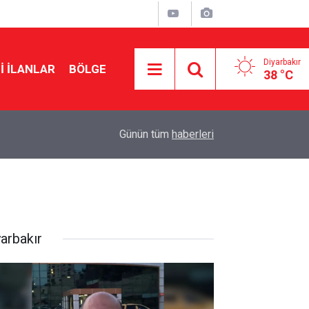
Diyarbakır
I İLANLAR
BÖLGE
38 °C
16:09
Amedspor’un Diyarbakır’a dönüş tarihi belli oldu
Günün tüm
haberleri
yarbakır