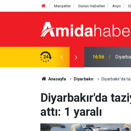
Manşetler
Günün Haberleri
Arşiv
S
 kayıtlarında yeni uygulama
24
16:29
Diyarba
Anasayfa
Diyarbakır
Diyarbakır'da taz
Diyarbakır'da taz
attı: 1 yaralı