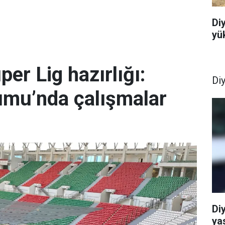
Di
yük
er Lig hazırlığı:
Di
umu’nda çalışmalar
Di
ya