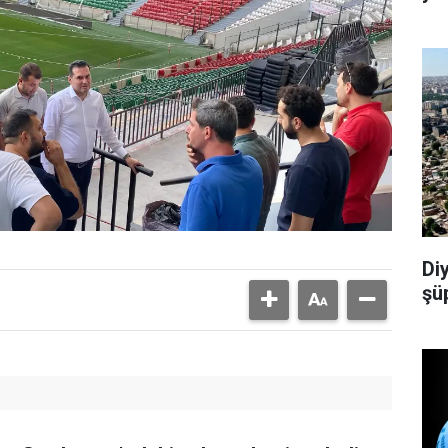
Di
şü