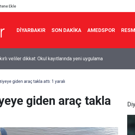
itene Ekle
DIYARBAKIR
SON DAKIKA
AMEDSPOR
RESM
kır’da polisten kaçan 6 şüpheliden 2’si tutuklandı
iyeye giden araç takla attı: 1 yaralı
iyeye giden araç takla
Di