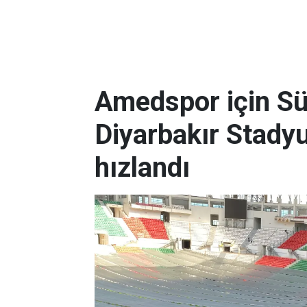
Amedspor için Süp
Diyarbakır Stady
hızlandı