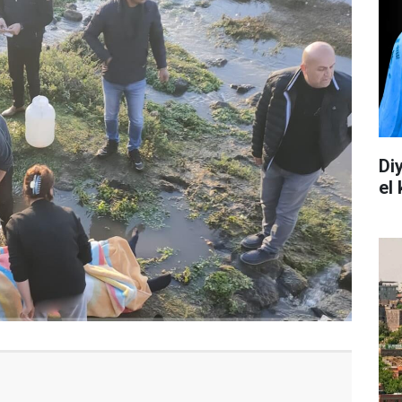
Di
el