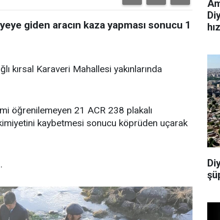
Am
Di
aziyeye giden aracın kaza yapması sonucu 1
hı
ağlı kırsal Karaveri Mahallesi yakınlarında
ismi öğrenilemeyen 21 ACR 238 plakalı
kimiyetini kaybetmesi sonucu köprüden uçarak
Di
.
şü