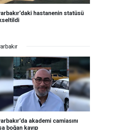
yarbakır’daki hastanenin statüsü
seltildi
yarbakır
yarbakır’da akademi camiasını
sa boğan kayıp