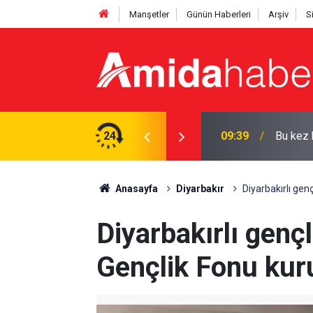
Manşetler
Günün Haberleri
Arşiv
S
yor: Tarih verildi
24
09:37
Hasanke
Anasayfa
Diyarbakır
Diyarbakırlı gen
Diyarbakırlı genç
Gençlik Fonu kur