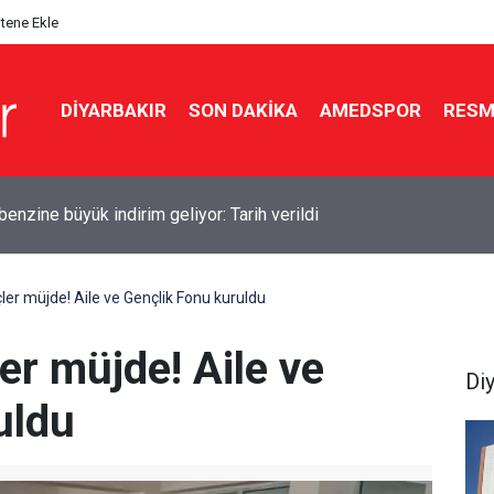
itene Ekle
DIYARBAKIR
SON DAKIKA
AMEDSPOR
RESM
yf Tüneli girişinde kaza: 12 yaralı
çler müjde! Aile ve Gençlik Fonu kuruldu
ler müjde! Aile ve
Di
uldu