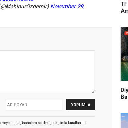
TF
 (@MahinurOzdemir)
November 29,
Am
Di
Ba
veya imalar, inançlara saldırı içeren, imla kuralları ile