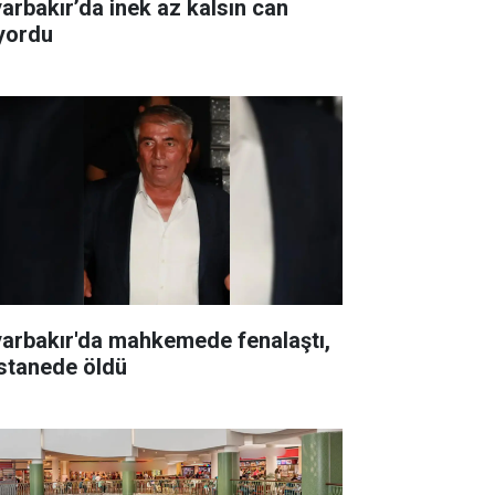
yarbakır’da inek az kalsın can
ıyordu
yarbakır'da mahkemede fenalaştı,
stanede öldü