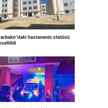
yarbakır’daki hastanenin statüsü
seltildi