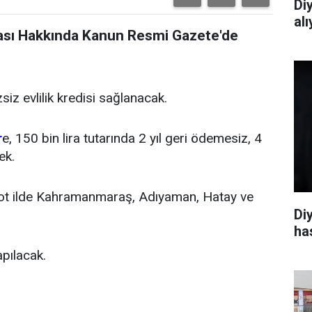
Di
al
ması Hakkında Kanun Resmi Gazete'de
siz evlilik kredisi sağlanacak.
r
e, 150 bin lira tutarında 2 yıl geri ödemesiz, 4
ek.
lot ilde Kahramanmaraş, Adıyaman, Hatay ve
Di
ha
pılacak.