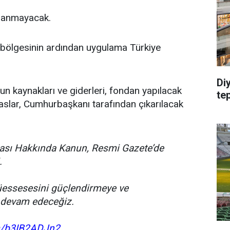
aranmayacak.
 bölgesinin ardından uygulama Türkiye
Di
un kaynakları ve giderleri, fondan yapılacak
te
saslar, Cumhurbaşkanı tarafından çıkarılacak
ması Hakkında Kanun, Resmi Gazete’de
.
üessesesini güçlendirmeye ve
 devam edeceğiz.
om/b3IB2ADJn2