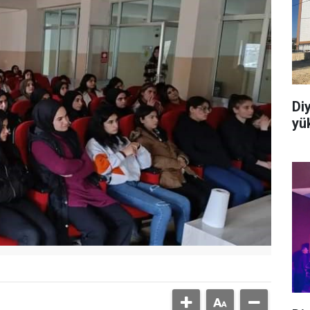
Di
yük