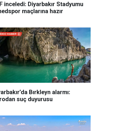
F inceledi: Diyarbakır Stadyumu
edspor maçlarına hazır
yarbakır’da Bırkleyn alarmı:
rodan suç duyurusu