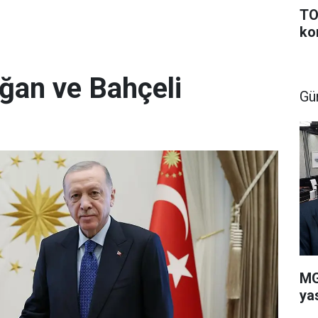
TO
ko
ğan ve Bahçeli
Gü
MG
ya