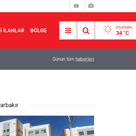
Diyarbakır
I İLANLAR
BÖLGE
34 °C
09:26
Feti Yıldız: Çerçeve yasa 430’un üzerinde oyla 
Günün tüm
haberleri
yarbakır