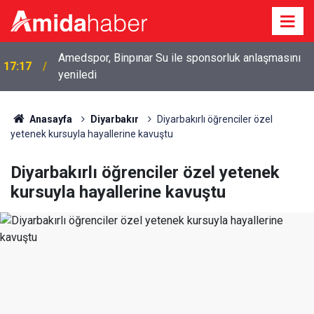
Amedspor, Binpınar Su ile sponsorluk anlaşmasını
17:17
yeniledi
Hakkari’de çekirge ve böcek istilası: Uzmanından
16:45
uyarı
Anasayfa
Diyarbakır
Diyarbakırlı öğrenciler özel
yetenek kursuyla hayallerine kavuştu
Diyarbakırlı öğrenciler özel yetenek
kursuyla hayallerine kavuştu