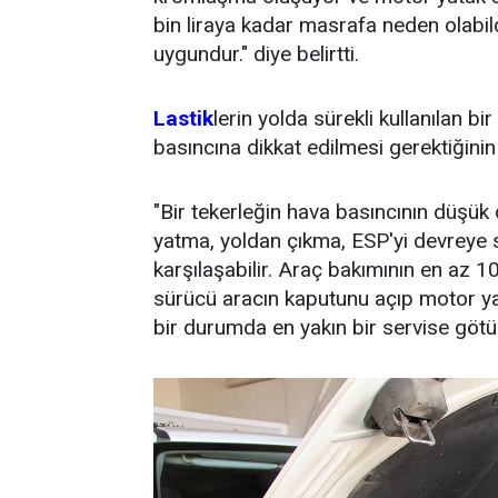
bin liraya kadar masrafa neden olabi
uygundur." diye belirtti.
Lastik
lerin yolda sürekli kullanılan 
basıncına dikkat edilmesi gerektiğinin 
"Bir tekerleğin hava basıncının düşü
yatma, yoldan çıkma, ESP'yi devreye s
karşılaşabilir. Araç bakımının en az 1
sürücü aracın kaputunu açıp motor yağı
bir durumda en yakın bir servise götür