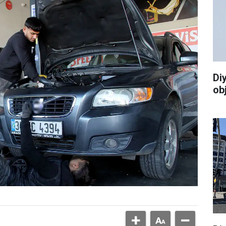
Di
ob