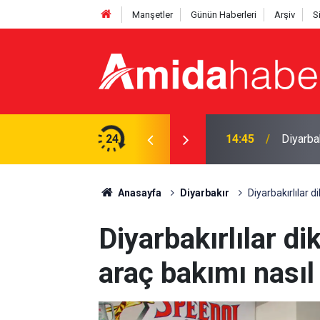
Manşetler
Günün Haberleri
Arşiv
S
ı objektife yansıdı
24
14:21
Diyarbak
Anasayfa
Diyarbakır
Diyarbakırlılar d
Diyarbakırlılar di
araç bakımı nasıl