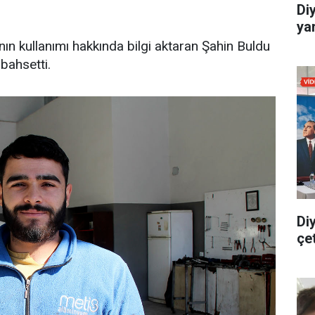
Di
yar
nın kullanımı hakkında bilgi aktaran Şahin Buldu
bahsetti.
Di
çe