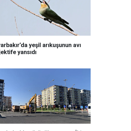
yarbakır’da yeşil arıkuşunun avı
jektife yansıdı