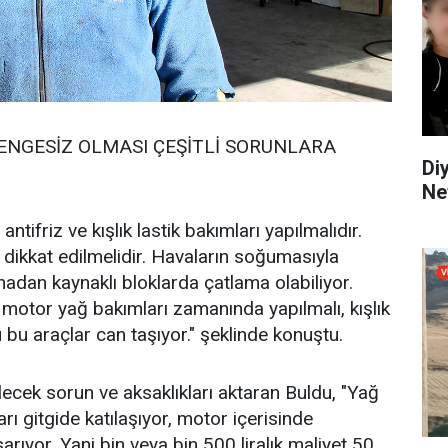
DENGESİZ OLMASI ÇEŞİTLİ SORUNLARA
Di
Ne
ntifriz ve kışlık lastik bakımları yapılmalıdır.
 dikkat edilmelidir. Havaların soğumasıyla
an kaynaklı bloklarda çatlama olabiliyor.
, motor yağ bakımları zamanında yapılmalı, kışlık
ü bu araçlar can taşıyor." şeklinde konuştu.
lecek sorun ve aksaklıkları aktaran Buldu, "Yağ
rı gitgide katılaşıyor, motor içerisinde
ıyor. Yani bin veya bin 500 liralık maliyet 50