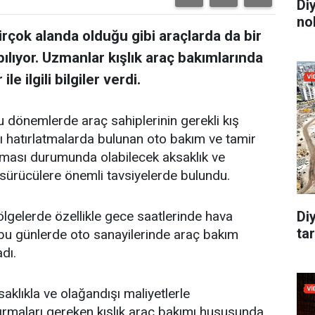
Di
no
rçok alanda olduğu gibi araçlarda da bir
ılıyor. Uzmanlar kışlık araç bakımlarında
e ilgili bilgiler verdi.
u dönemlerde araç sahiplerinin gerekli kış
ı hatırlatmalarda bulunan oto bakım ve tamir
apılması durumunda olabilecek aksaklık ve
 sürücülere önemli tavsiyelerde bulundu.
lgelerde özellikle gece saatlerinde hava
Di
tar
ü bu günlerde oto sanayilerinde araç bakım
dı.
aklıkla ve olağandışı maliyetlerle
tırmaları gereken kışlık araç bakımı hususunda