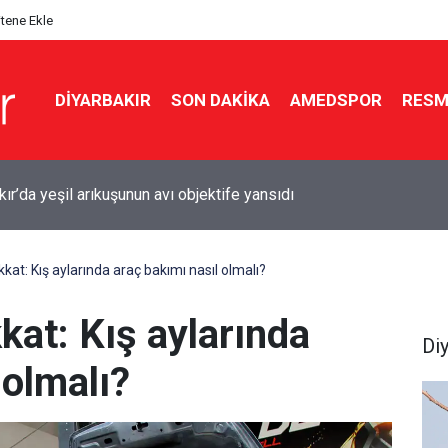
itene Ekle
DIYARBAKIR
SON DAKIKA
AMEDSPOR
RESM
ır’da sürücülere uyarı: İki noktada çalışma var
ikkat: Kış aylarında araç bakımı nasıl olmalı?
kkat: Kış aylarında
Di
 olmalı?