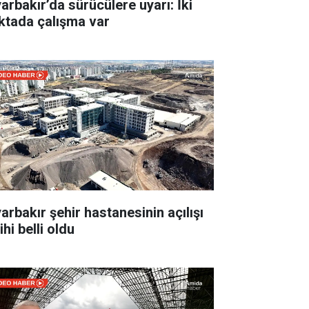
yarbakır’da sürücülere uyarı: İki
ktada çalışma var
yarbakır şehir hastanesinin açılışı
ihi belli oldu