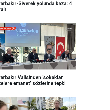
yarbakır-Siverek yolunda kaza: 4
alı
yarbakır Valisinden ‘sokaklar
telere emanet’ sözlerine tepki