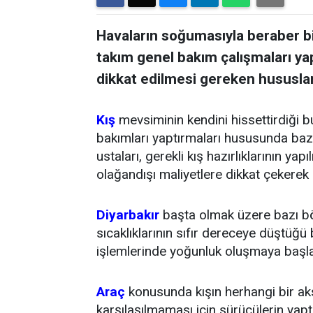
Havaların soğumasıyla beraber bi
takım genel bakım çalışmaları yap
dikkat edilmesi gereken hususlar il
Kış
mevsiminin kendini hissettirdiği b
bakımları yaptırmaları hususunda baz
ustaları, gerekli kış hazırlıklarının y
olağandışı maliyetlere dikkat çekerek
Diyarbakır
başta olmak üzere bazı bö
sıcaklıklarının sıfır dereceye düştüğ
işlemlerinde yoğunluk oluşmaya başla
Araç
konusunda kışın herhangi bir aks
karşılaşılmaması için sürücülerin yap