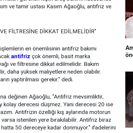
kım ve tamir ustası Kasım Ağaoğlu, antifriz ve
 VE FİLTRESİNE DİKKAT EDİLMELİDİR"
Am
işlemlerin en önemlisinin antifriz bakımı
ön
lacak
antifriz
çok önemli, basit marka
ağı ve filtresine dikkat edilmelidir. Bakım
ir, daha yüksek maliyetlere neden olabilir.
rın yaptırılması gerekir." dedi.
rına değinen Ağaoğlu, "Antifriz mevsimliktir,
ay kolay derecesi düşmez. Yani derecesi 20 ise
lazım. Antifrizin özelliği kış aylarında motorun
arsa istenilen yere bırakılabilir. Antifriz biraz
e hatta 50 dereceye kadar donmuyor." ifadelerini