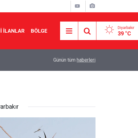
Diyarbakır
I İLANLAR
BÖLGE
39 °C
14:01
Diyarbakır şehir hastanesinin açılışı tarihi belli o
Günün tüm
haberleri
yarbakır