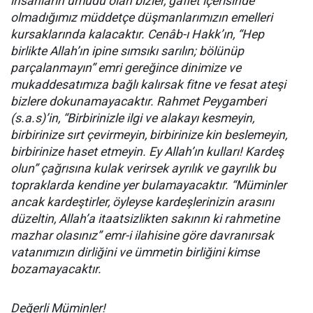
insanların umudu olan bizler, gaflet içerisinde
olmadığımız müddetçe düşmanlarımızın emelleri
kursaklarında kalacaktır. Cenâb-ı Hakk’ın, “Hep
birlikte Allah’ın ipine sımsıkı sarılın; bölünüp
parçalanmayın” emri gereğince dinimize ve
mukaddesatımıza bağlı kalırsak fitne ve fesat ateşi
bizlere dokunamayacaktır. Rahmet Peygamberi
(s.a.s)’in, “Birbirinizle ilgi ve alakayı kesmeyin,
birbirinize sırt çevirmeyin, birbirinize kin beslemeyin,
birbirinize haset etmeyin. Ey Allah’ın kulları! Kardeş
olun” çağrısına kulak verirsek ayrılık ve gayrılık bu
topraklarda kendine yer bulamayacaktır. “Müminler
ancak kardeştirler, öyleyse kardeşlerinizin arasını
düzeltin, Allah’a itaatsizlikten sakının ki rahmetine
mazhar olasınız” emr-i ilahisine göre davranırsak
vatanımızın dirliğini ve ümmetin birliğini kimse
bozamayacaktır.
Değerli Müminler!