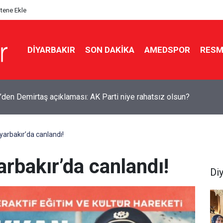
itene Ekle
DIYARBAKIR
SON DAKIKA
AMEDSPOR
RESM
kır’da dağ keçileri sürü halinde görüldü
yarbakır’da canlandı!
rbakır’da canlandı!
Di