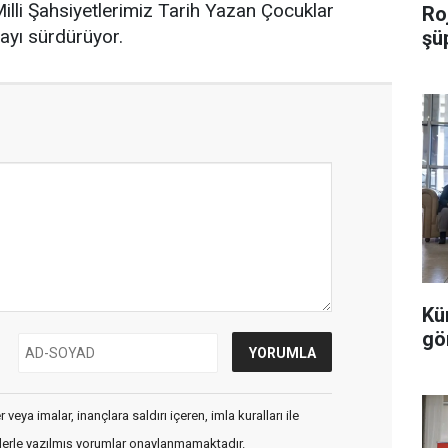
‘Milli Şahsiyetlerimiz Tarih Yazan Çocuklar
Roj
mayı sürdürüyor.
şü
Kü
gö
veya imalar, inançlara saldırı içeren, imla kuralları ile
flerle yazılmış yorumlar onaylanmamaktadır.