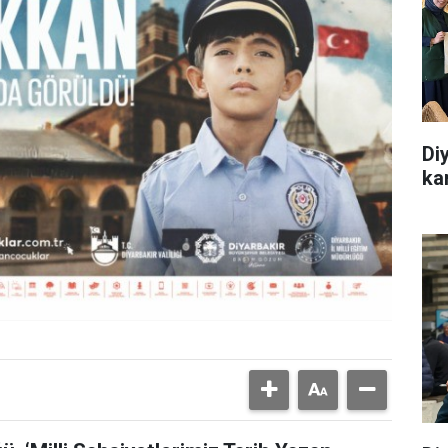
Di
ka