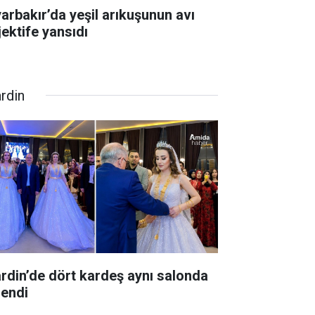
yarbakır’da yeşil arıkuşunun avı
jektife yansıdı
rdin
rdin’de dört kardeş aynı salonda
lendi