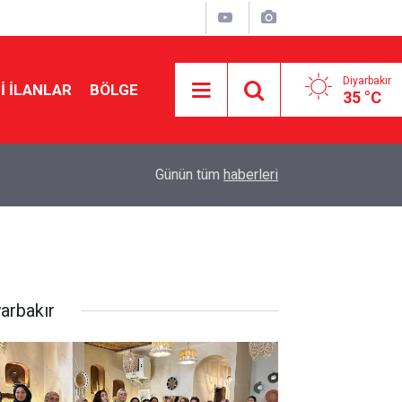
Diyarbakır
I İLANLAR
BÖLGE
35 °C
09:43
Diyarbakır’da motosiklet fren yapan ticari taksiy
Günün tüm
haberleri
yarbakır