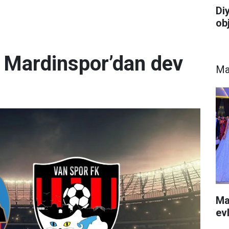
Di
ob
k: Mardinspor’dan dev
Ma
Ma
ev