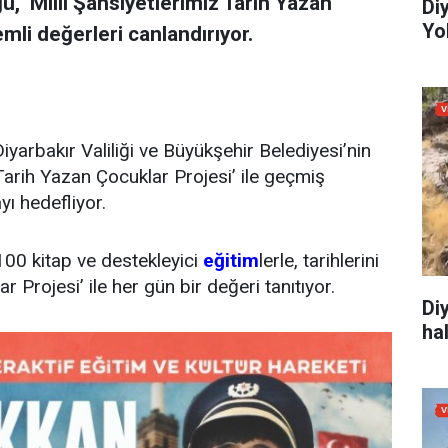
ğü, ‘Milli Şahsiyetlerimiz Tarih Yazan
Di
Yo
emli değerleri canlandırıyor.
Diyarbakır Valiliği ve Büyükşehir Belediyesi’nin
 Tarih Yazan Çocuklar Projesi’ ile geçmiş
yı hedefliyor.
0 kitap ve destekleyici
eğitim
lerle, tarihlerini
 Projesi’ ile her gün bir değeri tanıtıyor.
Di
ha