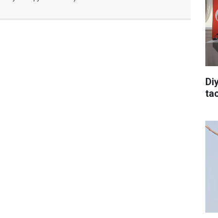
Di
tac