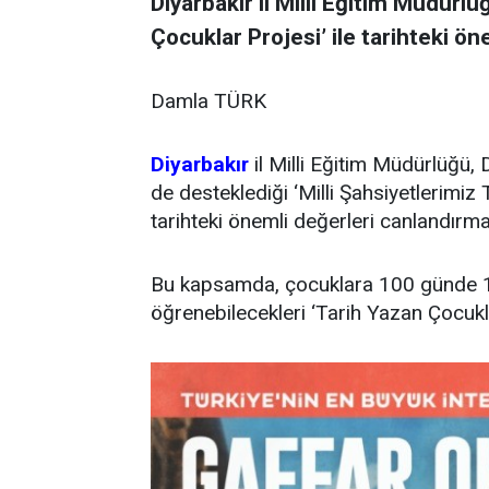
Diyarbakır il Milli Eğitim Müdürlü
Çocuklar Projesi’ ile tarihteki ön
Damla TÜRK
Diyarbakır
il Milli Eğitim Müdürlüğü, 
de desteklediği ‘Milli Şahsiyetlerimiz
tarihteki önemli değerleri canlandırma
Bu kapsamda, çocuklara 100 günde 10
öğrenebilecekleri ‘Tarih Yazan Çocuklar