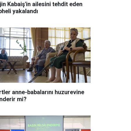
in Kabaiş'in ailesini tehdit eden
pheli yakalandı
rtler anne-babalarını huzurevine
nderir mi?