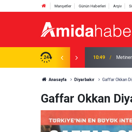
Manşetler
Günün Haberleri
Arşiv
S
: AK Parti niye rahatsız olsun?
24
09:52
Diyarba
Anasayfa
Diyarbakır
Gaffar Okkan Di
Gaffar Okkan Diya