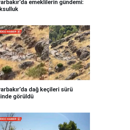
yarbakır’da emeklilerin gündemi:
ksulluk
yarbakır’da dağ keçileri sürü
linde görüldü