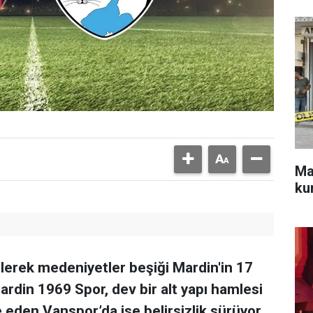
Mar
ku
lerek medeniyetler beşiği Mardin'in 17
Mardin 1969 Spor, dev bir alt yapı hamlesi
 eden Vanspor’da ise belirsizlik sürüyor.