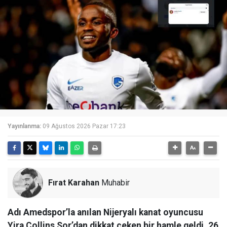
Yayınlanma:
09 Ağustos 2026 Pazar 17:23
Fırat Karahan
Muhabir
Adı Amedspor’la anılan Nijeryalı kanat oyuncusu
Yira Collins Sor’dan dikkat çeken bir hamle geldi. 26