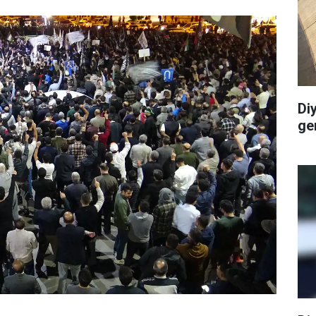
Di
ge