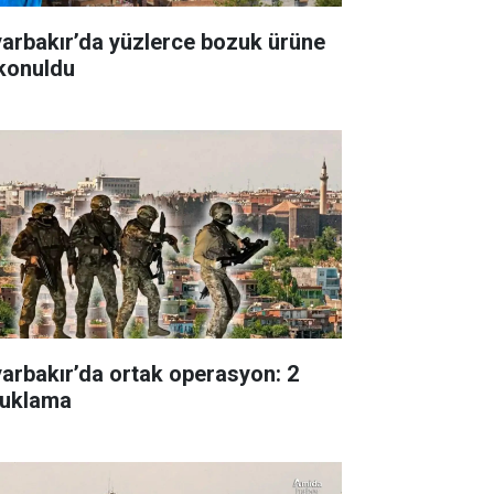
yarbakır’da yüzlerce bozuk ürüne
 konuldu
yarbakır’da ortak operasyon: 2
tuklama