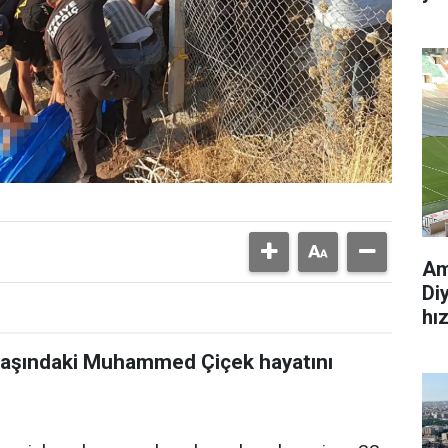
Am
Di
hı
 yaşındaki Muhammed Çiçek hayatını