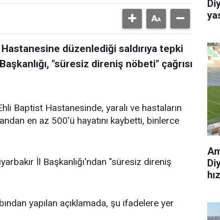
Di
ya
st Hastanesine düzenlediği saldırıya tepki
aşkanlığı, "süresiz direniş nöbeti" çağrısı
Ehli Baptist Hastanesinde, yaralı ve hastaların
sandan en az 500'ü hayatını kaybetti, binlerce
Am
yarbakır İl Başkanlığı'ndan "süresiz direniş
Di
hı
bından yapılan açıklamada, şu ifadelere yer