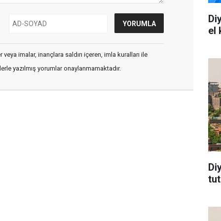
Di
el
veya imalar, inançlara saldırı içeren, imla kuralları ile
flerle yazılmış yorumlar onaylanmamaktadır.
Di
tu