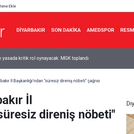
itene Ekle
DIYARBAKIR
SON DAKIKA
AMEDSPOR
RESM
 yasada kritik rol oynayacak: MGK toplandı
de zincirleme kaza: 5 yaralı
kır İl Başkanlığı'ndan "süresiz direniş nöbeti" çağrısı
kır İl
Di
süresiz direniş nöbeti"