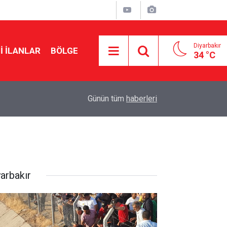
Diyarbakır
I İLANLAR
BÖLGE
34 °C
17:00
DEM Parti ihraç etmişti: Şırnak’ta imar gerginliği
Günün tüm
haberleri
yarbakır