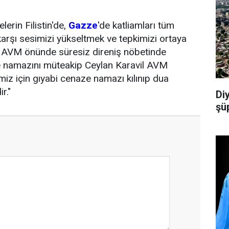
lerin Filistin'de,
Gazze
'de katliamları tüm
karşı sesimizi yükseltmek ve tepkimizi ortaya
l AVM önünde süresiz direniş nöbetinde
e namazını müteakip Ceylan Karavil AVM
imiz için gıyabi cenaze namazı kılınıp dua
r."
Di
şü