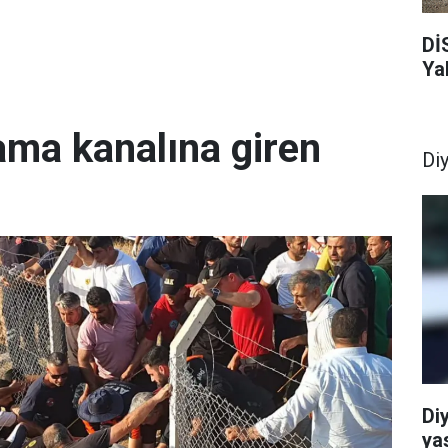
Dİ
Ya
ama kanalına giren
Di
Di
ya