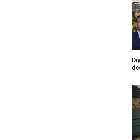
Di
de