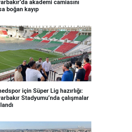
yarbakır’da akademi camiasını
sa boğan kayıp
edspor için Süper Lig hazırlığı:
yarbakır Stadyumu’nda çalışmalar
zlandı