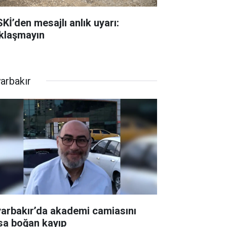
SKİ’den mesajlı anlık uyarı:
klaşmayın
yarbakır
yarbakır’da akademi camiasını
sa boğan kayıp