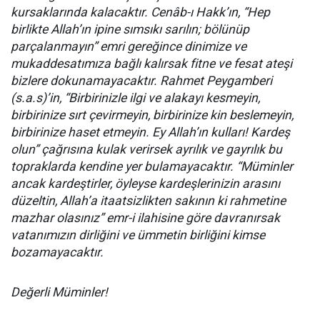
kursaklarında kalacaktır. Cenâb-ı Hakk’ın, “Hep
birlikte Allah’ın ipine sımsıkı sarılın; bölünüp
parçalanmayın” emri gereğince dinimize ve
mukaddesatımıza bağlı kalırsak fitne ve fesat ateşi
bizlere dokunamayacaktır. Rahmet Peygamberi
(s.a.s)’in, “Birbirinizle ilgi ve alakayı kesmeyin,
birbirinize sırt çevirmeyin, birbirinize kin beslemeyin,
birbirinize haset etmeyin. Ey Allah’ın kulları! Kardeş
olun” çağrısına kulak verirsek ayrılık ve gayrılık bu
topraklarda kendine yer bulamayacaktır. “Müminler
ancak kardeştirler, öyleyse kardeşlerinizin arasını
düzeltin, Allah’a itaatsizlikten sakının ki rahmetine
mazhar olasınız” emr-i ilahisine göre davranırsak
vatanımızın dirliğini ve ümmetin birliğini kimse
bozamayacaktır.
Değerli Müminler!