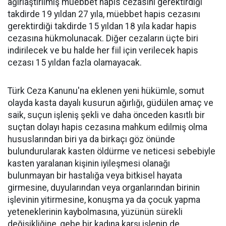
ağırlaştırılmış müebbet hapis cezasını gerektirdiği
takdirde 19 yıldan 27 yıla, müebbet hapis cezasını
gerektirdiği takdirde 15 yıldan 18 yıla kadar hapis
cezasına hükmolunacak. Diğer cezaların üçte biri
indirilecek ve bu halde her fiil için verilecek hapis
cezası 15 yıldan fazla olamayacak.
Türk Ceza Kanunu'na eklenen yeni hükümle, somut
olayda kasta dayalı kusurun ağırlığı, güdülen amaç ve
saik, suçun işleniş şekli ve daha önceden kasıtlı bir
suçtan dolayı hapis cezasına mahkum edilmiş olma
hususlarından biri ya da birkaçı göz önünde
bulundurularak kasten öldürme ve neticesi sebebiyle
kasten yaralanan kişinin iyileşmesi olanağı
bulunmayan bir hastalığa veya bitkisel hayata
girmesine, duyularından veya organlarından birinin
işlevinin yitirmesine, konuşma ya da çocuk yapma
yeteneklerinin kaybolmasına, yüzünün sürekli
değişikliğine, gebe bir kadına karşı işlenip de