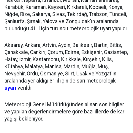
Hakkari, Isparta, İstanbul, Mersin, Kahramanmaraş,
Karabük, Karaman, Kayseri, Kırklareli, Kocaeli, Konya,
Niğde, Rize, Sakarya, Sivas, Tekirdağ, Trabzon, Tunceli,
Şanlıurfa, Şırnak, Yalova ve Zonguldak'ın aralarında
bulunduğu 41 il için turuncu meteorolojik uyarı yapıldı.
Aksaray, Ankara, Artvin, Aydın, Balıkesir, Bartın, Bitlis,
Çanakkale, Çankırı, Çorum, Edirne, Eskişehir, Gaziantep,
Hatay, İzmir, Kastamonu, Kırıkkale, Kırşehir, Kilis,
Kütahya, Malatya, Manisa, Mardin, Muğla, Muş,
Nevşehir, Ordu, Osmaniye, Siirt, Uşak ve Yozgat'ın
aralarında yer aldığı 31 il için de sarı meteorolojik
uyarı
verildi.
Meteoroloji Genel Müdürlüğünden alınan son bilgiler
ve yapılan değerlendirmelere göre bazı illerde de kar
yağışı bekleniyor.