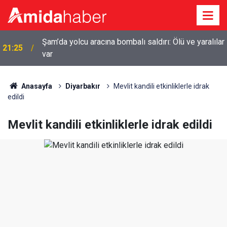
r
20:44
Diyarbakır’da sulama kanalına giren genç boğuldu
Anasayfa
Diyarbakır
Mevlit kandili etkinliklerle idrak
edildi
Mevlit kandili etkinliklerle idrak edildi