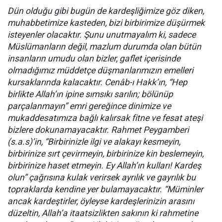
Dün olduğu gibi bugün de kardeşliğimize göz diken,
muhabbetimize kasteden, bizi birbirimize düşürmek
isteyenler olacaktır. Şunu unutmayalım ki, sadece
Müslümanların değil, mazlum durumda olan bütün
insanların umudu olan bizler, gaflet içerisinde
olmadığımız müddetçe düşmanlarımızın emelleri
kursaklarında kalacaktır. Cenâb-ı Hakk’ın, “Hep
birlikte Allah’ın ipine sımsıkı sarılın; bölünüp
parçalanmayın” emri gereğince dinimize ve
mukaddesatımıza bağlı kalırsak fitne ve fesat ateşi
bizlere dokunamayacaktır. Rahmet Peygamberi
(s.a.s)’in, “Birbirinizle ilgi ve alakayı kesmeyin,
birbirinize sırt çevirmeyin, birbirinize kin beslemeyin,
birbirinize haset etmeyin. Ey Allah’ın kulları! Kardeş
olun” çağrısına kulak verirsek ayrılık ve gayrılık bu
topraklarda kendine yer bulamayacaktır. “Müminler
ancak kardeştirler, öyleyse kardeşlerinizin arasını
düzeltin, Allah’a itaatsizlikten sakının ki rahmetine