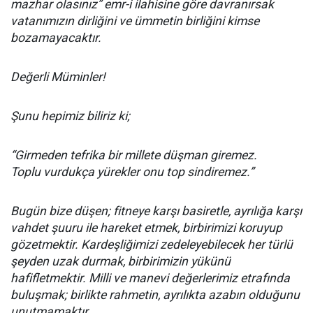
mazhar olasınız” emr-i ilahisine göre davranırsak
vatanımızın dirliğini ve ümmetin birliğini kimse
bozamayacaktır.
Değerli Müminler!
Şunu hepimiz biliriz ki;
“Girmeden tefrika bir millete düşman giremez.
Toplu vurdukça yürekler onu top sindiremez.”
Bugün bize düşen; fitneye karşı basiretle, ayrılığa karşı
vahdet şuuru ile hareket etmek, birbirimizi koruyup
gözetmektir. Kardeşliğimizi zedeleyebilecek her türlü
şeyden uzak durmak, birbirimizin yükünü
hafifletmektir. Milli ve manevi değerlerimiz etrafında
buluşmak; birlikte rahmetin, ayrılıkta azabın olduğunu
unutmamaktır.