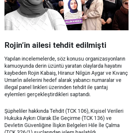
Rojin’in ailesi tehdit edilmişti
Yapılan incelemelerde, söz konusu organizasyonların
kamuoyunda derin üzüntü yaratan olaylarda hayatını
kaybeden Rojin Kabaiş, Hiranur Nilgün Aygar ve Kıvanç
Uman’ın ailelerini hedef alarak yabancı numaralar ve
illegal panel linkleri üzerinden tehdit ile şantaj
eylemleri gerçekleştirdikleri saptandı.
Şüpheliler hakkında Tehdit (TCK 106), Kişisel Verileri
Hukuka Aykırı Olarak Ele Geçirme (TCK 136) ve
Devletin Güvenliğine İlişkin Belgeleri Hile İle Çalma
(TCK 326/1) suçlarından işlem başlatıldı.