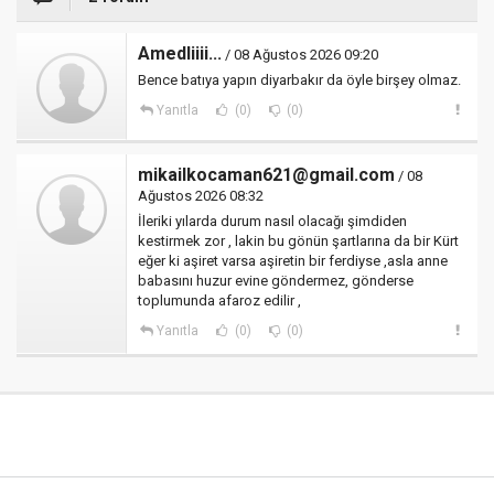
Amedliiii...
/ 08 Ağustos 2026 09:20
Bence batıya yapın diyarbakır da öyle birşey olmaz.
Yanıtla
(0)
(0)
mikailkocaman621@gmail.com
/ 08
Ağustos 2026 08:32
İleriki yılarda durum nasıl olacağı şimdiden
kestirmek zor , lakin bu gönün şartlarına da bir Kürt
eğer ki aşiret varsa aşiretin bir ferdiyse ,asla anne
babasını huzur evine göndermez, gönderse
toplumunda afaroz edilir ,
Yanıtla
(0)
(0)