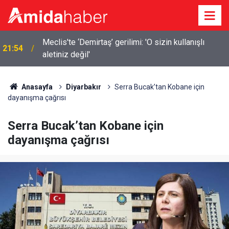
Elazığ’da 14 bin 894 afet konutu ve iş yeri inşa
21:18
edildi
Anasayfa
Diyarbakır
Serra Bucak’tan Kobane için
dayanışma çağrısı
Serra Bucak’tan Kobane için
dayanışma çağrısı