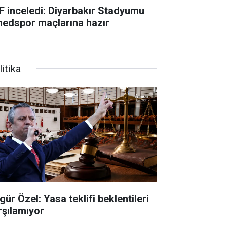
F inceledi: Diyarbakır Stadyumu
edspor maçlarına hazır
itika
ür Özel: Yasa teklifi beklentileri
rşılamıyor