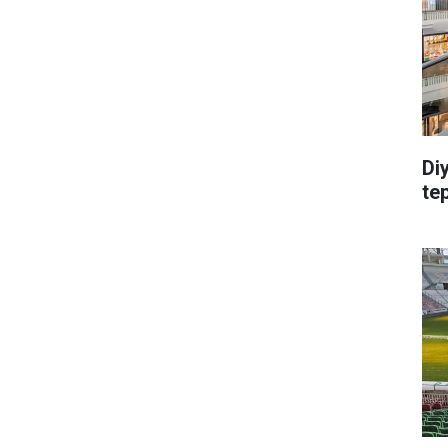
Di
te