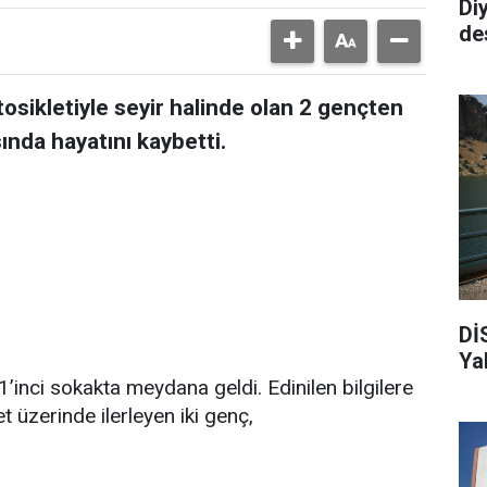
Di
de
tosikletiyle seyir halinde olan 2 gençten
ısında hayatını kaybetti.
Dİ
Ya
’inci sokakta meydana geldi. Edinilen bilgilere
t üzerinde ilerleyen iki genç,