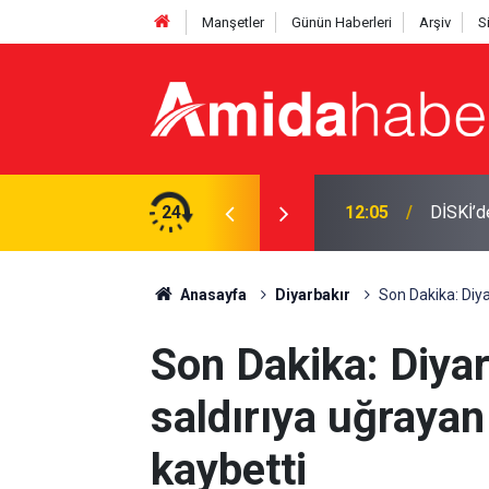
Manşetler
Günün Haberleri
Arşiv
S
aklaşmayın
24
11:38
MGK önc
Anasayfa
Diyarbakır
Son Dakika: Diyar
Son Dakika: Diyarb
saldırıya uğrayan
kaybetti