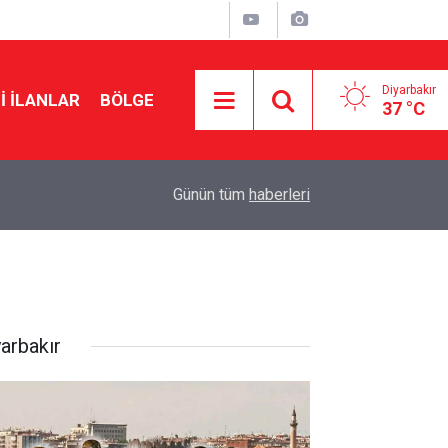
Diyarbakır
I İLANLAR
BÖLGE
37 °C
11:02
MGK toplanıyor: Gündem çerçeve yasa
Günün tüm
haberleri
yarbakır