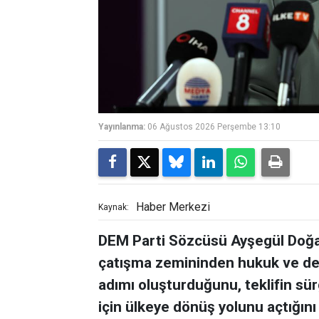
Yayınlanma:
06 Ağustos 2026 Perşembe 13:10
Haber Merkezi
Kaynak:
DEM Parti Sözcüsü Ayşegül Doğan,
çatışma zemininden hukuk ve dem
adımı oluşturduğunu, teklifin sü
için ülkeye dönüş yolunu açtığını