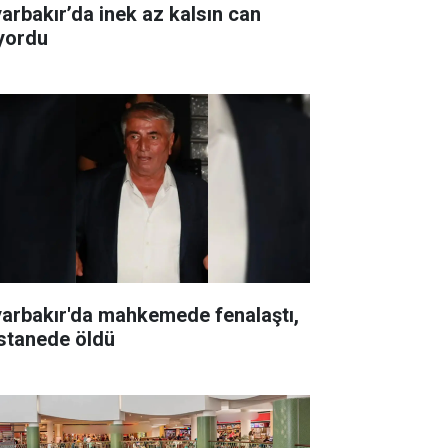
yarbakır’da inek az kalsın can
ıyordu
yarbakır'da mahkemede fenalaştı,
stanede öldü