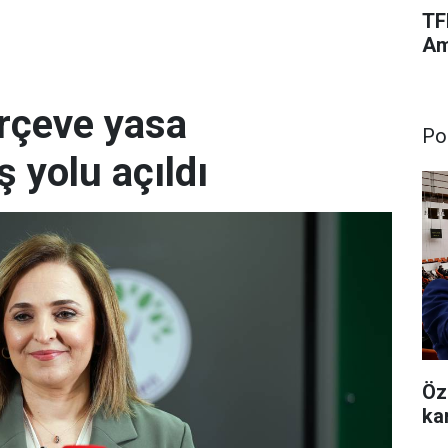
TF
Am
rçeve yasa
Pol
 yolu açıldı
Özg
ka