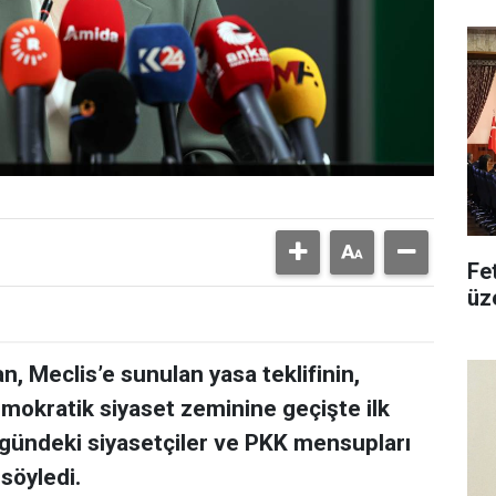
Fe
üz
 Meclis’e sunulan yasa teklifinin,
okratik siyaset zeminine geçişte ilk
rgündeki siyasetçiler ve PKK mensupları
 söyledi.