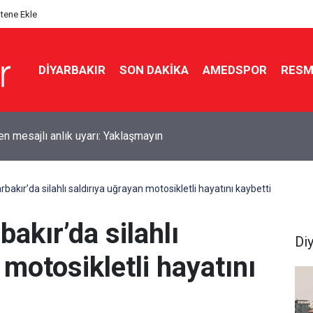
itene Ekle
DIYARBAKIR
SON DAKIKA
AMEDSPOR
RESM
esi Erdoğan ve Bahçeli görüşüyor
bakır’da silahlı saldırıya uğrayan motosikletli hayatını kaybetti
akır’da silahlı
Di
 motosikletli hayatını