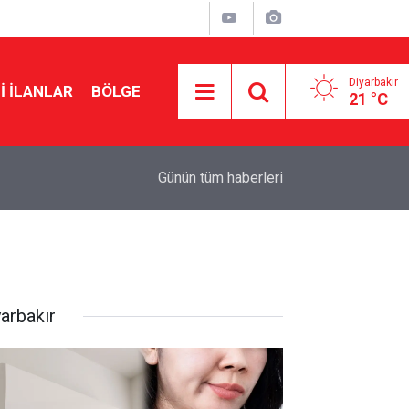
Diyarbakır
I İLANLAR
BÖLGE
21 °C
20:15
Cengiz Çandar’dan çerçeve yasa açıklaması
Günün tüm
haberleri
yarbakır