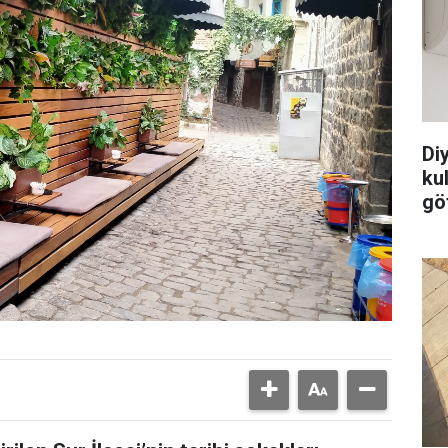
Di
ku
göt