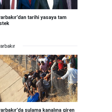
yarbakır’dan tarihi yasaya tam
stek
yarbakır
yarbakır’da sulama kanalına giren