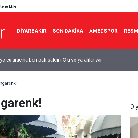
itene Ekle
DIYARBAKIR
SON DAKIKA
AMEDSPOR
RESM
kır’da sulama kanalına giren genç boğuldu
engarenk!
ngarenk!
Di