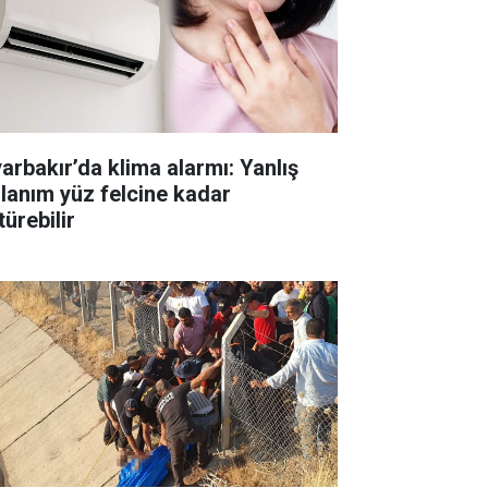
yarbakır’da klima alarmı: Yanlış
llanım yüz felcine kadar
ürebilir