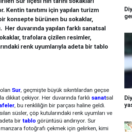
irilen Sur İlçesi’nin tarihi sokakları
Di
. Kentin tanıtımı için yapılan turizm
ge
 bir konsepte bürünen bu sokaklar,
 Her duvarında yapılan farklı sanatsal
kaklar, trafolara çizilen resimler,
arındaki renk uyumlarıyla adeta bir tablo
i olan
Sur
, geçmişte büyük sıkıntılardan geçse
yla dikkat çekiyor. Her duvarında farklı
sanat
sal
Di
ya
afeler
, bu renkliliğin bir parçası haline geldi.
sılan süsler, çöp kutularındaki renk uyumları ve
 adeta bir
tablo
görüntüsü andırıyor. Sur
manzara fotoğrafı çekmek için gelirken, kimi