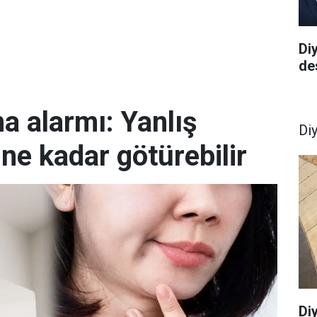
Di
de
ma alarmı: Yanlış
Di
ine kadar götürebilir
Di