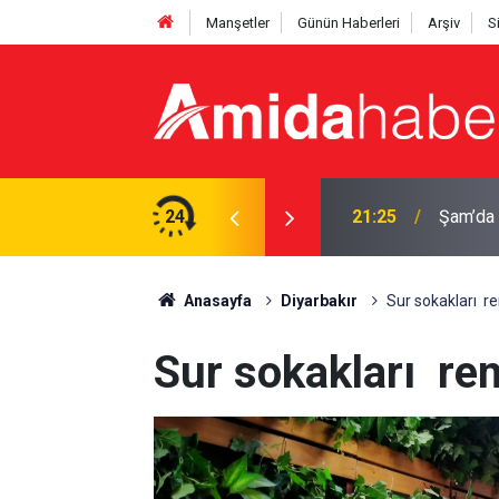
Manşetler
Günün Haberleri
Arşiv
S
ırı: Ölü ve yaralılar var
24
20:44
Diyarba
Anasayfa
Diyarbakır
Sur sokakları r
Sur sokakları re