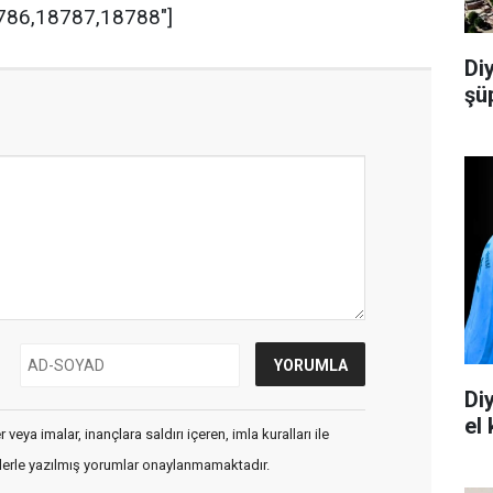
8786,18787,18788"]
Di
şü
Di
el
veya imalar, inançlara saldırı içeren, imla kuralları ile
flerle yazılmış yorumlar onaylanmamaktadır.