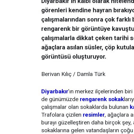
Diyarbakır’ın kalbi olarak nitelend
görenleri kendine hayran bırakıyor
çalışmalarından sonra çok farklı
rengarenk bir görüntüye kavuştu.
çalışmalarla dikkat çeken tarihi so
ağaçlara asılan süsler, çöp kutul
görüntüsü oluşturuyor.
Berivan Kılıç / Damla Türk
Diyarbakır
’ın merkez ilçelerinden bir
de günümüzde
rengarenk
sokak
ları
çalışmalar olan sokaklarda bulunan
k
Trafolara çizilen
resimler
, ağaçlara a
burayı güzelleştiren daha birçok şey,
sokaklarına gelen vatandaşların çoğu 