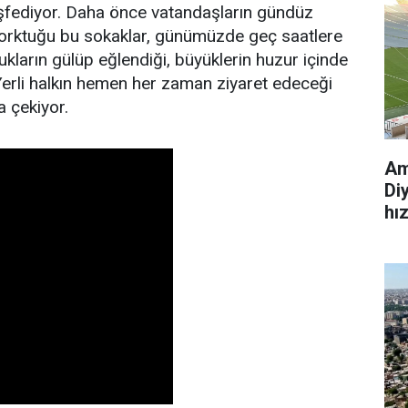
keşfediyor. Daha önce vatandaşların gündüz
orktuğu bu sokaklar, günümüzde geç saatlere
kların gülüp eğlendiği, büyüklerin huzur içinde
 Yerli halkın hemen her zaman ziyaret edeceği
la çekiyor.
Am
Di
hı