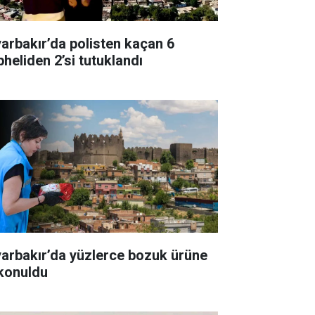
yarbakır’da polisten kaçan 6
pheliden 2’si tutuklandı
yarbakır’da yüzlerce bozuk ürüne
 konuldu