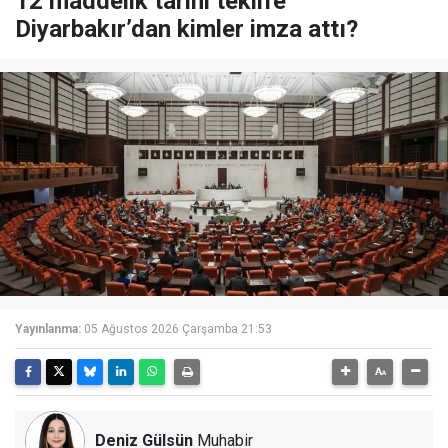
12 maddelik tarihi teklife
Diyarbakır’dan kimler imza attı?
Yayınlanma:
05 Ağustos 2026 Çarşamba 21:53
Deniz Gülsün
Muhabir