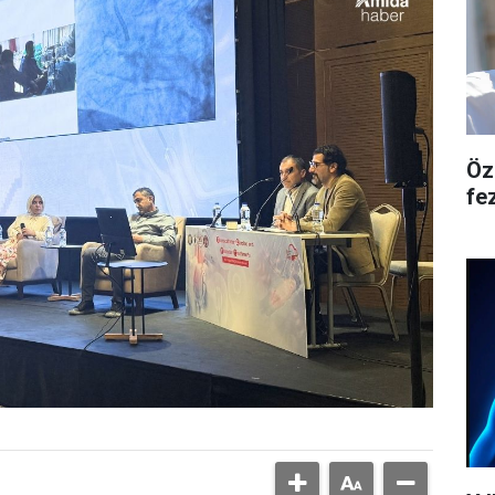
Öz
fe