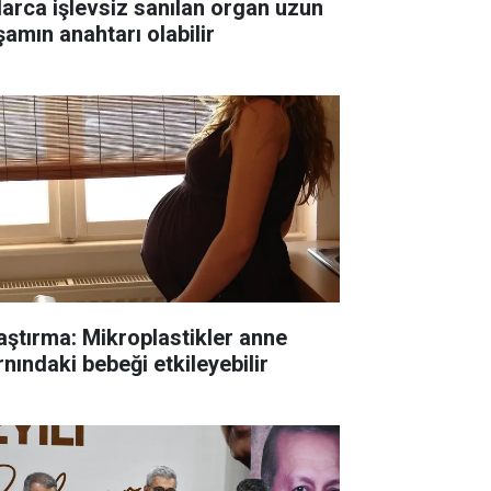
llarca işlevsiz sanılan organ uzun
şamın anahtarı olabilir
aştırma: Mikroplastikler anne
rnındaki bebeği etkileyebilir