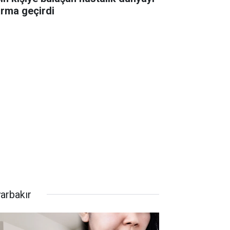
arma geçirdi
yarbakır