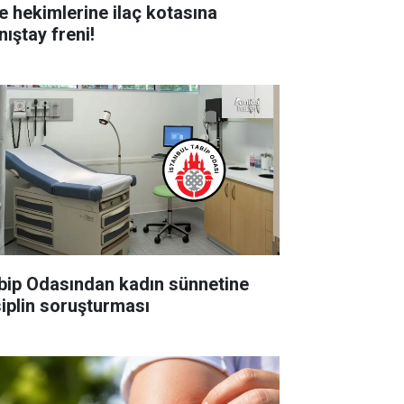
le hekimlerine ilaç kotasına
nıştay freni!
bip Odasından kadın sünnetine
siplin soruşturması