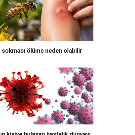
ı sokması ölüme neden olabilir
bin kişiye bulaşan hastalık dünyayı