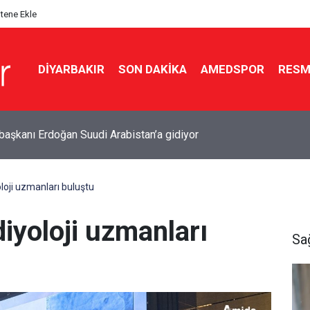
itene Ekle
DIYARBAKIR
SON DAKIKA
AMEDSPOR
RESM
 çözüm süreci mesajı: Tarihi bir merhale
loji uzmanları buluştu
diyoloji uzmanları
Sa