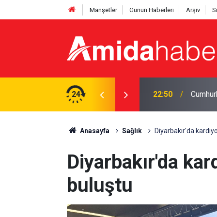
Manşetler
Günün Haberleri
Arşiv
S
abistan’a gidiyor
24
21:47
MGK’den
Anasayfa
Sağlık
Diyarbakır'da kardiyo
Diyarbakır'da kar
buluştu