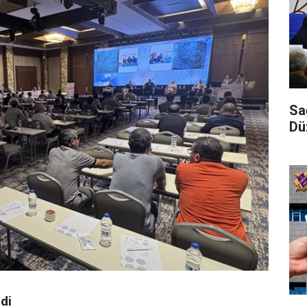
Sa
Dü
di