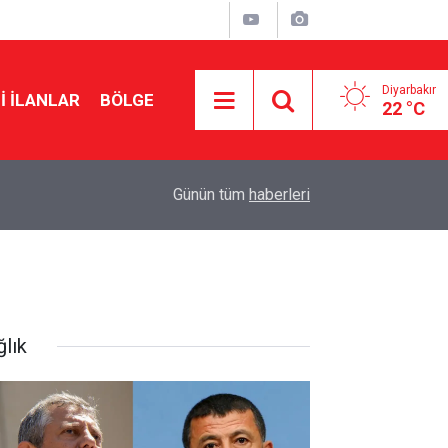
Diyarbakır
I İLANLAR
BÖLGE
22 °C
21:25
Şam’da yolcu aracına bombalı saldırı: Ölü ve yaral
Günün tüm
haberleri
ğlık