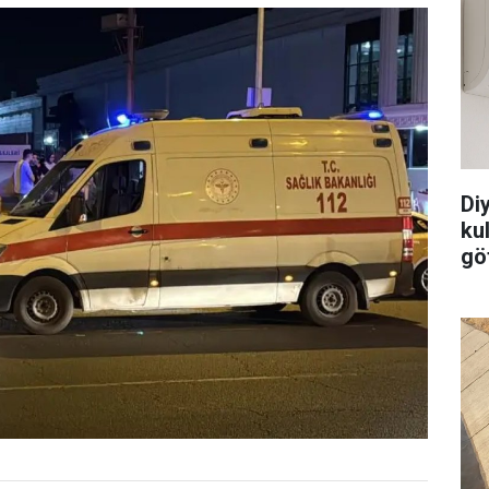
Di
ku
göt