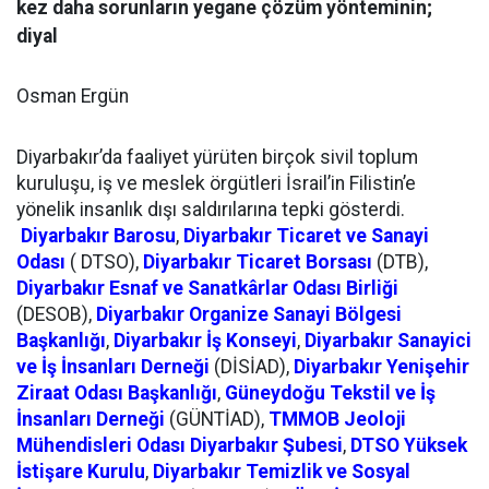
kez daha sorunların yegane çözüm yönteminin;
diyal
Osman Ergün
Diyarbakır’da faaliyet yürüten birçok sivil toplum
kuruluşu, iş ve meslek örgütleri İsrail’in Filistin’e
yönelik insanlık dışı saldırılarına tepki gösterdi.
Diyarbakır Barosu
,
Diyarbakır Ticaret ve Sanayi
Odası
( DTSO),
Diyarbakır Ticaret Borsası
(DTB),
Diyarbakır Esnaf ve Sanatkârlar Odası Birliği
(DESOB),
Diyarbakır Organize Sanayi Bölgesi
Başkanlığı
,
Diyarbakır İş Konseyi
,
Diyarbakır Sanayici
ve İş İnsanları Derneği
(DİSİAD),
Diyarbakır Yenişehir
Ziraat Odası Başkanlığı
,
Güneydoğu Tekstil ve İş
İnsanları Derneği
(GÜNTİAD),
TMMOB Jeoloji
Mühendisleri Odası Diyarbakır Şubesi
,
DTSO Yüksek
İstişare Kurulu
,
Diyarbakır Temizlik ve Sosyal