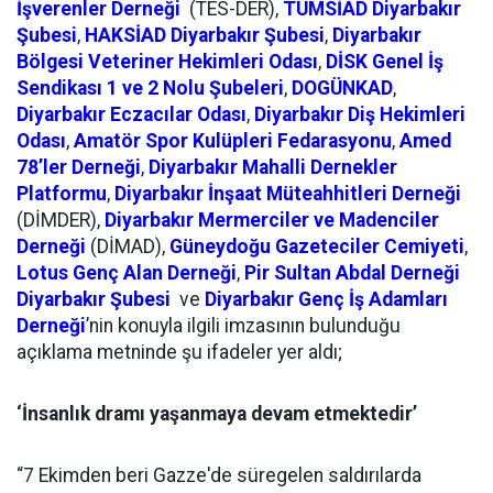
İşverenler Derneği
(TES-DER),
TÜMSİAD Diyarbakır
Şubesi
,
HAKSİAD Diyarbakır Şubesi
,
Diyarbakır
Bölgesi Veteriner Hekimleri Odası
,
DİSK Genel İş
Sendikası 1 ve 2 Nolu Şubeleri
,
DOGÜNKAD
,
Diyarbakır Eczacılar Odası
,
Diyarbakır Diş Hekimleri
Odası
,
Amatör Spor Kulüpleri Fedarasyonu
,
Amed
78’ler Derneği
,
Diyarbakır Mahalli Dernekler
Platformu
,
Diyarbakır İnşaat Müteahhitleri Derneği
(DİMDER),
Diyarbakır Mermerciler ve Madenciler
Derneği
(DİMAD),
Güneydoğu Gazeteciler Cemiyeti
,
Lotus Genç Alan Derneği
,
Pir Sultan Abdal Derneği
Diyarbakır Şubesi
ve
Diyarbakır Genç İş Adamları
Derneği
’nin konuyla ilgili imzasının bulunduğu
açıklama metninde şu ifadeler yer aldı;
‘İnsanlık dramı yaşanmaya devam etmektedir’
“7 Ekimden beri Gazze'de süregelen saldırılarda