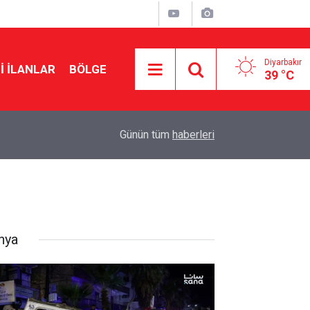
Diyarbakır
I İLANLAR
BÖLGE
39 °C
15:25
Amedspor’un 2’inci ve 3’üncü hafta maç programı
Günün tüm
haberleri
nya