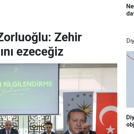
Ne
da
Zorluoğlu: Zehir
Di
rını ezeceğiz
Di
ob