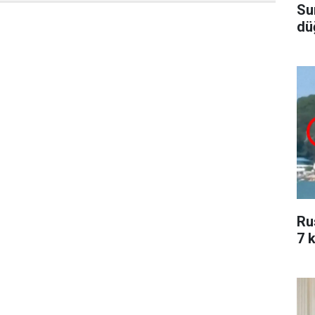
Su
dü
Ru
7 k