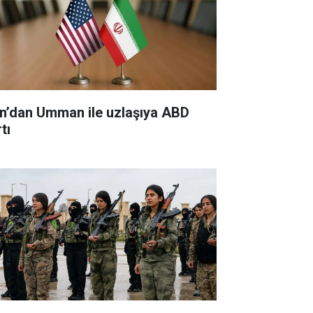
an’dan Umman ile uzlaşıya ABD
tı