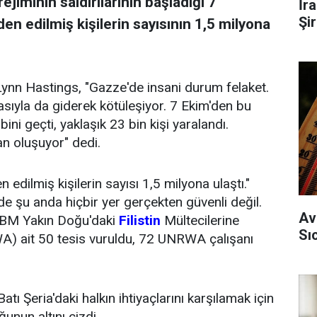
rejiminin saldırılarının başladığı 7
İr
Şi
n edilmiş kişilerin sayısının 1,5 milyona
 Lynn Hastings, "Gazze'de insani durum felaket.
masıyla da giderek kötüleşiyor. 7 Ekim'den bu
ini geçti, yaklaşık 23 bin kişi yaralandı.
an oluşuyor" dedi.
edilmiş kişilerin sayısı 1,5 milyona ulaştı."
'de şu anda hiçbir yer gerçekten güvenli değil.
Av
 BM Yakın Doğu'daki
Filistin
Mültecilerine
Sı
A) ait 50 tesis vuruldu, 72 UNRWA çalışanı
ı Şeria'daki halkın ihtiyaçlarını karşılamak için
ğunun altını çizdi.