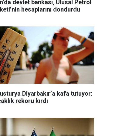
an’da devlet bankası, Ulusal Petrol
rketi’nin hesaplarını dondurdu
usturya Diyarbakır’a kafa tutuyor:
caklık rekoru kırdı