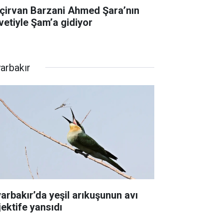
çirvan Barzani Ahmed Şara’nın
vetiyle Şam’a gidiyor
yarbakır
yarbakır’da yeşil arıkuşunun avı
jektife yansıdı