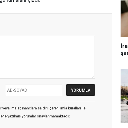
İr
şar
veya imalar, inançlara saldırı içeren, imla kuralları ile
flerle yazılmış yorumlar onaylanmamaktadır.