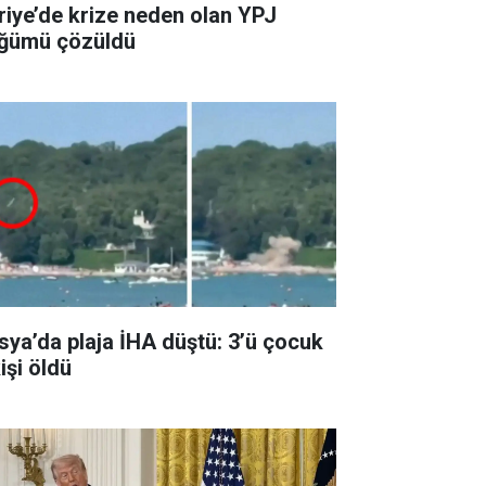
riye’de krize neden olan YPJ
ğümü çözüldü
sya’da plaja İHA düştü: 3’ü çocuk
işi öldü