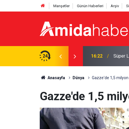
Manşetler
Günün Haberleri
Arşiv
S
 acı haber
24
16:22
Süper L
Anasayfa
Dünya
Gazze'de 1,5 milyon k
Gazze'de 1,5 mily