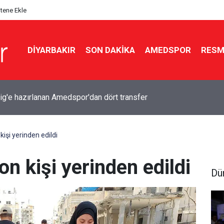
itene Ekle
DIYARBAKIR
SON DAKIKA
AMEDSPOR
RESM
ig'e hazırlanan Amedspor'dan dört transfer
işi yerinden edildi
on kişi yerinden edildi
Dü