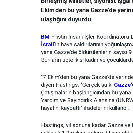
Birleşmiş Milletler, siyonist işgal 
Ekim'den bu yana Gazze'de yerinde
ulaştığını duyurdu.
BM
Filistin İnsani İşler Koordinatörü
İsrail
'in hava saldırılarının yoğunlaş
yana Gazze'de öldürülenlerin sayısı 9 b
Bunların üçte ikisi kadın ve çocuklard
"7 Ekim'den bu yana Gazze'de yerinden 
diyen Hastings, "Gerçek şu ki
Gazze
Çatışmaların başlangıcından bu yana
Yardım ve Bayındırlık Ajansına (UNRW
hayatını kaybetti" ifadelerini kullandı.
Hastings, yıl sonuna kadar Gazze ve Bat
yaklaşık 1,2 milyar dolara ihtiyaç oldu