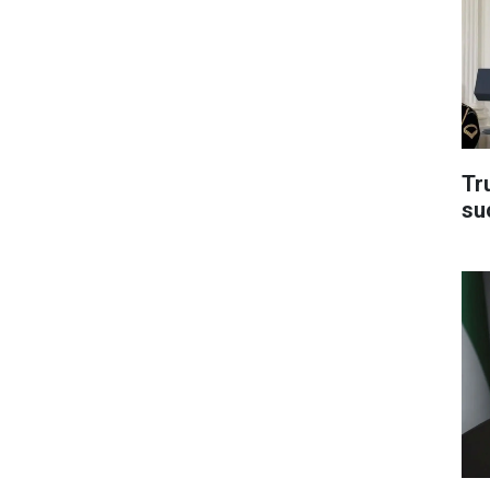
Tru
su