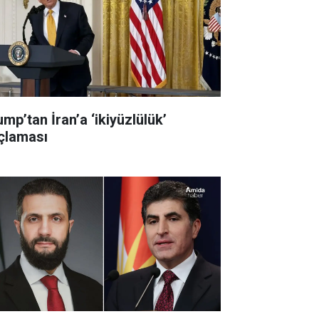
mp’tan İran’a ‘ikiyüzlülük’
çlaması