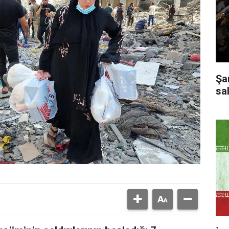
Şa
sal