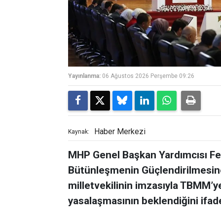
Yayınlanma:
06 Ağustos 2026 Perşembe 09:26
Haber Merkezi
Kaynak:
MHP Genel Başkan Yardımcısı Feti
Bütünleşmenin Güçlendirilmesine
milletvekilinin imzasıyla TBMM’
yasalaşmasının beklendiğini ifade