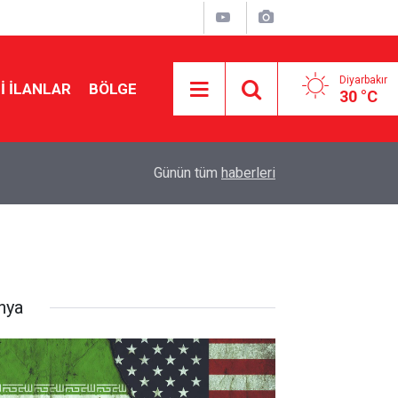
Diyarbakır
I İLANLAR
BÖLGE
30 °C
00:00
Diyarbakır'da mahkemede fenalaştı, hastanede 
Günün tüm
haberleri
nya