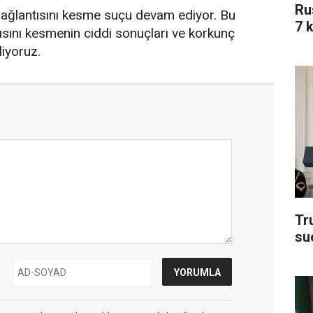
Ru
 bağlantısını kesme suçu devam ediyor. Bu
7 k
ısını kesmenin ciddi sonuçları ve korkunç
liyoruz.
Tru
su