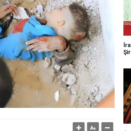
İr
Şi