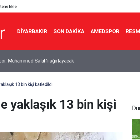
itene Ekle
DIYARBAKIR
SON DAKIKA
AMEDSPOR
RESM
 Şırnak zirvesi: Tüm müdürler toplanıyor
laşık 13 bin kişi katledildi
 yaklaşık 13 bin kişi
Dü