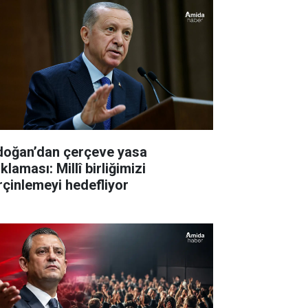
doğan’dan çerçeve yasa
klaması: Millî birliğimizi
rçinlemeyi hedefliyor