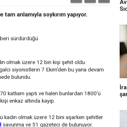
Av
Sı
e tam anlamıyla soykırım yapıyor.
n beri sürdürdüğü
ın olmak üzere 12 bin kişi şehit oldu.
galci siyonistlerin 7 Ekim'den bu yana devam
irmede bulundu.
İr
270 katliam yaptı ve halen bunlardan 1800'ü
şar
işi enkaz altında kayıp.
'ü kadın olmak üzere 12 bini aşarken şehitler
l
savunma ve 51 gazeteci de bulunuyor.