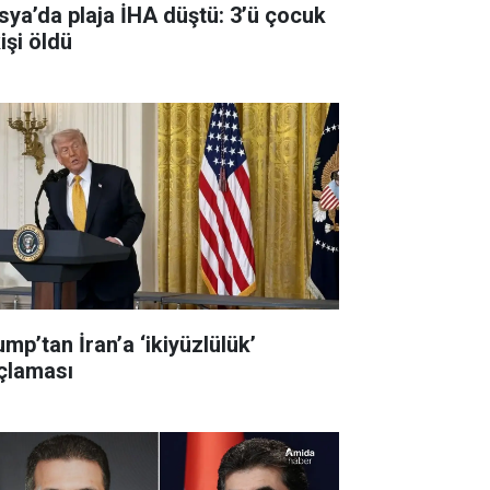
sya’da plaja İHA düştü: 3’ü çocuk
işi öldü
mp’tan İran’a ‘ikiyüzlülük’
çlaması