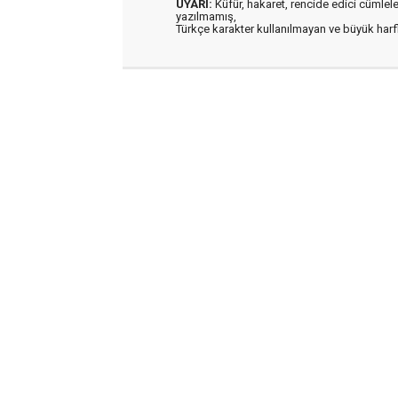
UYARI:
Küfür, hakaret, rencide edici cümleler 
yazılmamış,
Türkçe karakter kullanılmayan ve büyük har