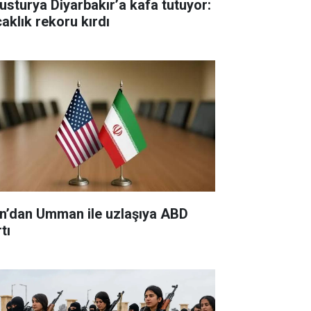
usturya Diyarbakır’a kafa tutuyor:
caklık rekoru kırdı
an’dan Umman ile uzlaşıya ABD
tı