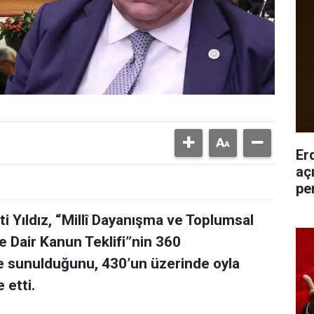
Er
açı
pe
 Yıldız, “Millî Dayanışma ve Toplumsal
 Dair Kanun Teklifi”nin 360
ye sunulduğunu, 430’un üzerinde oyla
 etti.