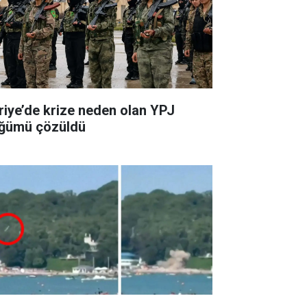
riye’de krize neden olan YPJ
ğümü çözüldü