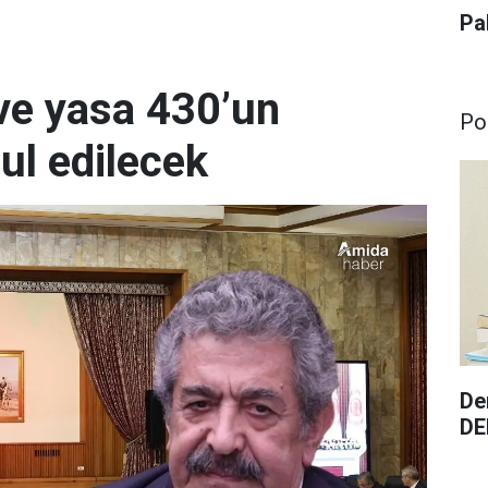
Pa
eve yasa 430’un
Pol
ul edilecek
De
DEM