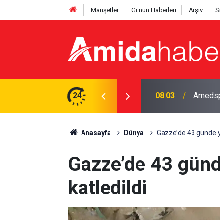
Manşetler
Günün Haberleri
Arşiv
S
ırlayacak
24
07:37
MEB’den
Anasayfa
Dünya
Gazze’de 43 günde yak
Gazze’de 43 günde
katledildi