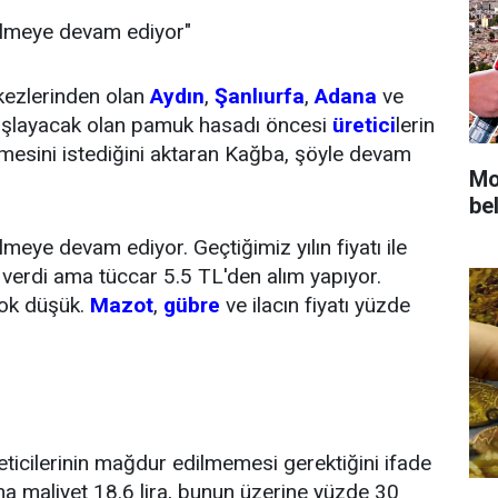
ezilmeye devam ediyor"
kezlerinden olan
Aydın
,
Şanlıurfa
,
Adana
ve
başlayacak olan pamuk hasadı öncesi
üretici
lerin
lmesini istediğini aktaran Kağba, şöyle devam
Mot
bel
ilmeye devam ediyor. Geçtiğimiz yılın fiyatı ile
t verdi ama tüccar 5.5 TL'den alım yapıyor.
çok düşük.
Mazot
,
gübre
ve ilacın fiyatı yüzde
ticilerinin mağdur edilmemesi gerektiğini ifade
 maliyet 18.6 lira, bunun üzerine yüzde 30