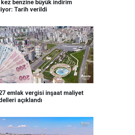
 kez benzine büyük indirim
iyor: Tarih verildi
27 emlak vergisi inşaat maliyet
delleri açıklandı