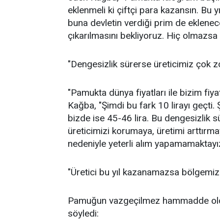
eklenmeli ki çiftçi para kazansın. Bu y
buna devletin verdiği prim de eklenece
çıkarılmasını bekliyoruz. Hiç olmazsa 
"Dengesizlik sürerse üreticimiz çok z
"Pamukta dünya fiyatları ile bizim fiya
Kağba, "Şimdi bu fark 10 lirayı geçti.
bizde ise 45-46 lira. Bu dengesizlik 
üreticimizi korumaya, üretimi arttırm
nedeniyle yeterli alım yapamamaktayız."
"Üretici bu yıl kazanamazsa bölgem
Pamuğun vazgeçilmez hammadde olduğ
söyledi: