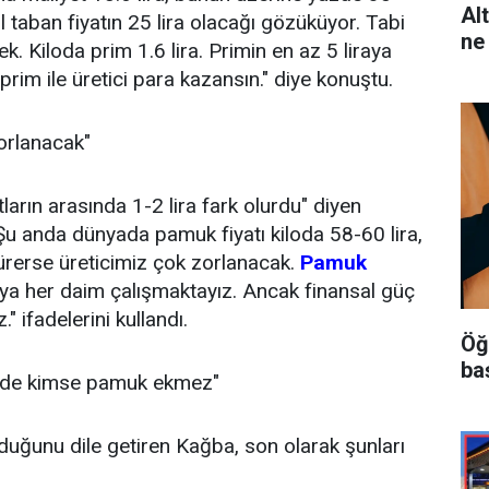
Al
ıl taban fiyatın 25 lira olacağı gözüküyor. Tabi
ne
k. Kiloda prim 1.6 lira. Primin en az 5 liraya
prim ile üretici para kazansın." diye konuştu.
orlanacak"
tların arasında 1-2 lira fark olurdu" diyen
 Şu anda dünyada pamuk fiyatı kiloda 58-60 lira,
sürerse üreticimiz çok zorlanacak.
Pamuk
aya her daim çalışmaktayız. Ancak finansal güç
 ifadelerini kullandı.
Öğ
ba
izde kimse pamuk ekmez"
unu dile getiren Kağba, son olarak şunları