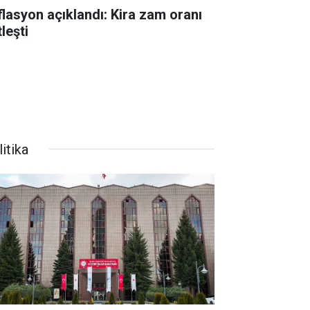
flasyon açıklandı: Kira zam oranı
leşti
itika