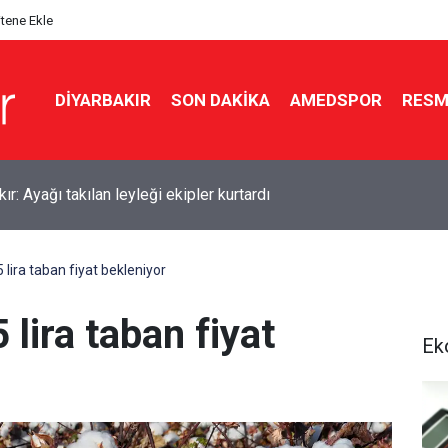
itene Ekle
DIYARBAKIR
SON DAKIKA
AMEDSPOR
RESM
kır’daki hastanelere 257 personel alınacak
lira taban fiyat bekleniyor
lira taban fiyat
Ek