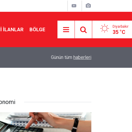
Diyarbakır
I İLANLAR
BÖLGE
35 °C
08:03
Amedspor altıncı sıradaydı, ilk üçe girdi
Günün tüm
haberleri
onomi