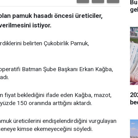
Bu
gel
olan pamuk hasadı öncesi üreticiler,
erilmesini istiyor.
rdiklerini belirten Çukobirlik Pamuk,
ooperatifi Batman Şube Başkanı Erkan Kağba,
ladı.
20
an fiyat beklediğini ifade eden Kağba, mazot,
be
 yüzde 150 oranında arttığını aktardı.
amuk üreticilerini endişelendirdiğini vurgulayan
seneye kimse ekemeyeceğini söyledi.