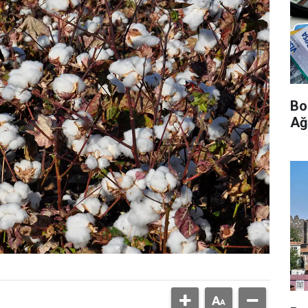
Bo
Ağ