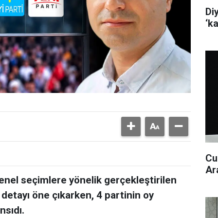
Di
‘k
Cu
Ar
enel seçimlere yönelik gerçekleştirilen
detayı öne çıkarken, 4 partinin oy
nsıdı.