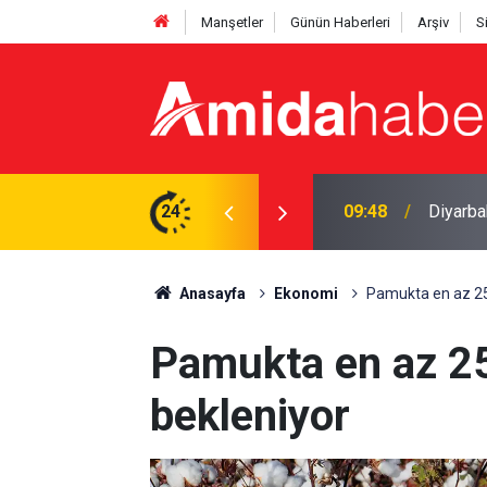
Manşetler
Günün Haberleri
Arşiv
S
ekipler kurtardı
24
08:41
Diyarba
Anasayfa
Ekonomi
Pamukta en az 25 
Pamukta en az 25 
bekleniyor