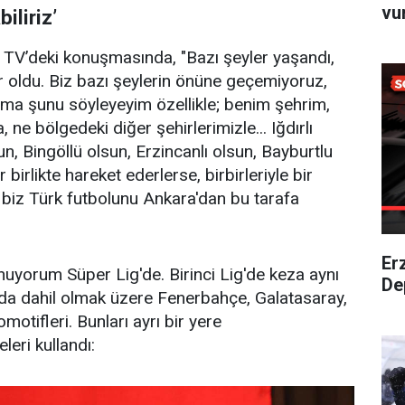
vu
iliriz’
V’deki konuşmasında, "Bazı şeyler yaşandı,
lar oldu. Biz bazı şeylerin önüne geçemiyoruz,
ma şunu söyleyeyim özellikle; benim şehrim,
ne bölgedeki diğer şehirlerimizle... Iğdırlı
sun, Bingöllü olsun, Erzincanlı olsun, Bayburtlu
birlikte hareket ederlerse, birbirleriyle bir
 biz Türk futbolunu Ankara'dan bu tarafa
Er
uyorum Süper Lig'de. Birinci Lig'de keza aynı
De
 da dahil olmak üzere Fenerbahçe, Galatasaray,
motifleri. Bunları ayrı bir yere
leri kullandı: