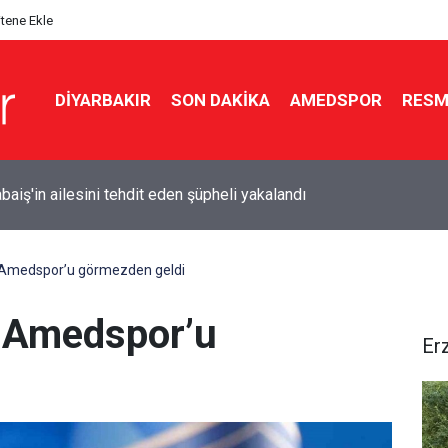
itene Ekle
DIYARBAKIR
SON DAKIKA
AMEDSPOR
RESM
 anne-babalarını huzurevine gönderir mi?
 Amedspor’u görmezden geldi
 Amedspor’u
Er