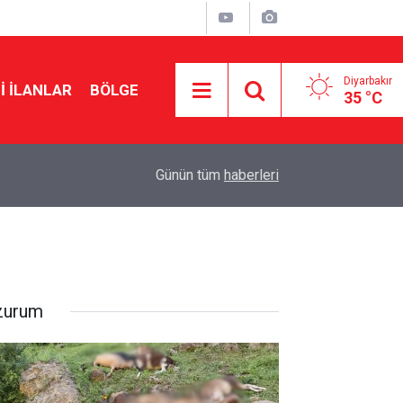
Diyarbakır
I İLANLAR
BÖLGE
35 °C
00:04
Amedspor’un 3 oyuncusu Kayserispor’a transfer
Günün tüm
haberleri
zurum