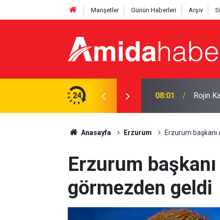
Manşetler
Günün Haberleri
Arşiv
S
den şüpheli yakalandı
24
00:15
Kürtler
Anasayfa
Erzurum
Erzurum başkanı
Erzurum başkanı
görmezden geldi