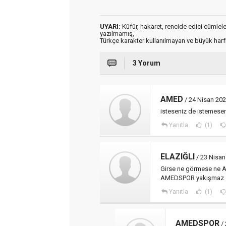
UYARI:
Küfür, hakaret, rencide edici cümleler 
yazılmamış,
Türkçe karakter kullanılmayan ve büyük har
3 Yorum
AMED
/ 24 Nisan 202
isteseniz de istemese
Yanıtla
(1)
ELAZIĞLI
/ 23 Nisan
Girse ne görmese ne 
AMEDSPOR yakışmaz
Yanıtla
(1)
AMEDSPOR
/ 