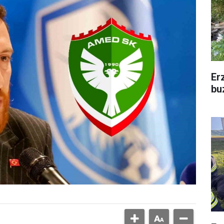
Er
bu