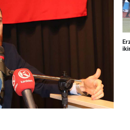
Er
ik