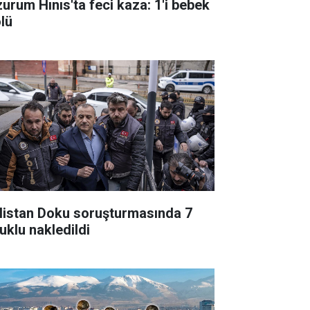
zurum Hınıs'ta feci kaza: 1'i bebek
ölü
listan Doku soruşturmasında 7
uklu nakledildi