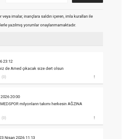
veya imalar, inançlara saldırı içeren, imla kuralları ile
flerle yazılmış yorumlar onaylanmamaktadır.
6 23:12
niz de Amed çıkacak size dert olsun
(0)
 2026 20:00
AMEDSPOR milyonların takımı herkesin AĞZINA
(0)
23 Nisan 2026 11:13