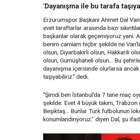
‘Dayanışma ile bu tarafa taşıyab
Erzurumspor Başkanı Ahmet Dal Van T
evet taraftarlar arasında bazı sıkıntı
başkanlar olarak geçemiyoruz yani. A
benim camiam hiçbir şekilde ne Van'la, 
olsun, Diyarbakırlı olsun, Hakkarili ol
olsun, Gümüşhaneli olsun... Bu şehirler 
dayanışma içerisinde olurlarsa ancak
taşıyabiliriz." dedi.
"Şimdi ben İstanbul'da 7 tane maç oyn
şekilde. Evet 4 büyük takım, Trabzon
Beşiktaş... Bunlar Türk futbolunun loko
konumlandırıyoruz.” diyen Dal, şu ifade