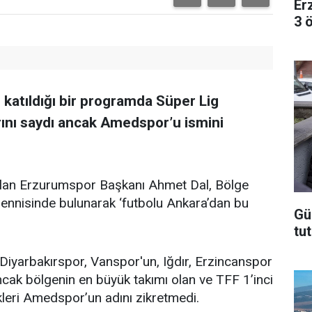
Er
3 
katıldığı bir programda Süper Lig
rını saydı ancak Amedspor’u ismini
tılan Erzurumspor Başkanı Ahmet Dal, Bölge
mennisinde bulunarak ‘futbolu Ankara’dan bu
Gü
tut
Diyarbakırspor, Vanspor'un, Iğdır, Erzincanspor
ak bölgenin en büyük takımı olan ve TFF 1’inci
kleri Amedspor’un adını zikretmedi.