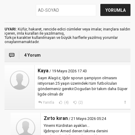
UYARI:
Küfür, hakaret, rencide edici cümleler veya imalar, inançlara saldırı
içeren, imla kuralları ile yazılmamış,
Türkçe karakter kullanılmayan ve büyük harflerle yazılmış yorumlar
onaylanmamaktadır.
4 Yorum
Kaya
/ 19 Mayıs 2026 17:43
Sayın Alagöz, Iğdır sporun şampiyon olmasını
istiyorsan 25 yaşın üzerindeki tüm futbolcuları
göndermeniz gerekir.Dogudan bir takım daha Süper
ligde olmalı dir
Yanıtla
(4)
(2)
Zırto kıran
/ 21 Mayıs 2026 05:24
Yinemi Kürdistan ayakları...
Iğdırspor Amed denen takıma dersini