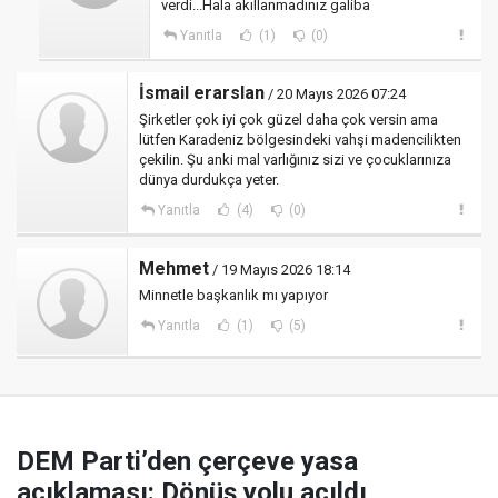
verdi...Hala akıllanmadınız galiba
Yanıtla
(1)
(0)
İsmail erarslan
/ 20 Mayıs 2026 07:24
Şirketler çok iyi çok güzel daha çok versin ama
lütfen Karadeniz bölgesindeki vahşi madencilikten
çekilin. Şu anki mal varlığınız sizi ve çocuklarınıza
dünya durdukça yeter.
Yanıtla
(4)
(0)
Mehmet
/ 19 Mayıs 2026 18:14
Minnetle başkanlık mı yapıyor
Yanıtla
(1)
(5)
DEM Parti’den çerçeve yasa
açıklaması: Dönüş yolu açıldı