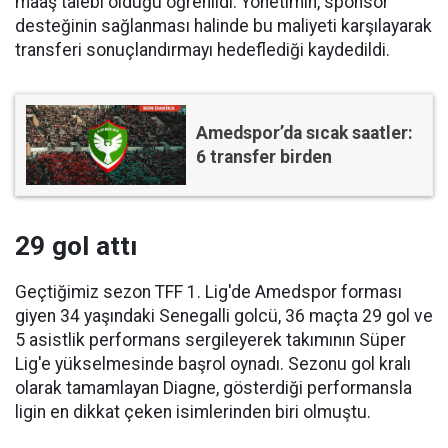
maaş talebi olduğu öğrenildi. Yönetimin, sponsor
desteğinin sağlanması halinde bu maliyeti karşılayarak
transferi sonuçlandırmayı hedeflediği kaydedildi.
Amedspor’da sıcak saatler:
6 transfer birden
29 gol attı
Geçtiğimiz sezon TFF 1. Lig'de Amedspor forması
giyen 34 yaşındaki Senegalli golcü, 36 maçta 29 gol ve
5 asistlik performans sergileyerek takımının Süper
Lig'e yükselmesinde başrol oynadı. Sezonu gol kralı
olarak tamamlayan Diagne, gösterdiği performansla
ligin en dikkat çeken isimlerinden biri olmuştu.