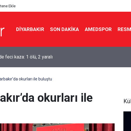
itene Ekle
DIYARBAKIR
SON DAKIKA
AMEDSPOR
RESM
aşkanı Erdoğan Suudi Arabistan’a gidiyor
rbakır’da okurları ile buluştu
kır’da okurları ile
Kü