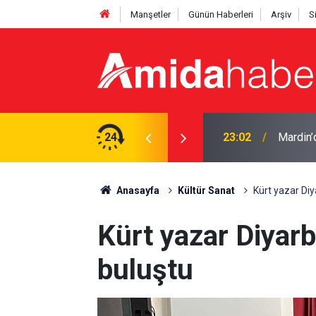
Manşetler
Günün Haberleri
Arşiv
S
lı
24
22:50
Cumhurb
Anasayfa
Kültür Sanat
Kürt yazar Diya
Kürt yazar Diyarba
buluştu