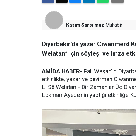
Kasım Sarsılmaz
Muhabir
Diyarbakır’da yazar Ciwanmerd K
Welatan” için söyleşi ve imza etk
AMİDA HABER-
Pall Weşan’ın Diyarba
etkinlikte, yazar ve çevirmen Ciwanm
Li Sê Welatan - Bir Zamanlar Üç Diy
Lokman Ayebe’nin yaptığı etkinliğe Kulek