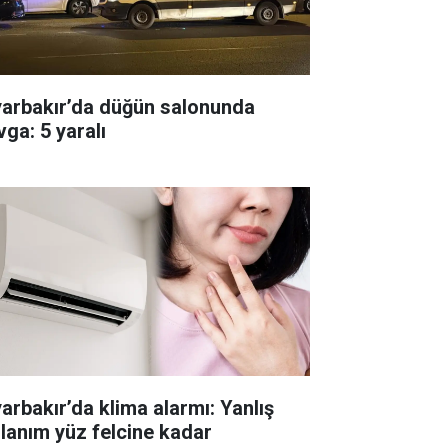
yarbakır’da düğün salonunda
vga: 5 yaralı
yarbakır’da klima alarmı: Yanlış
llanım yüz felcine kadar