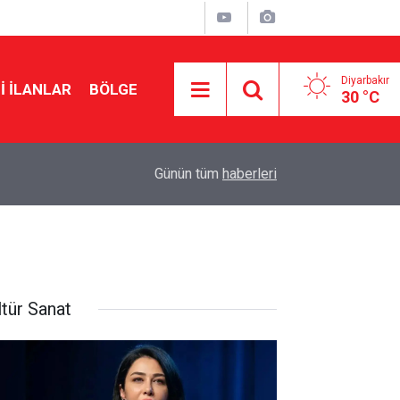
Diyarbakır
I İLANLAR
BÖLGE
30 °C
21:47
MGK’den çözüm süreci mesajı: Tarihi bir merhal
Günün tüm
haberleri
ltür Sanat