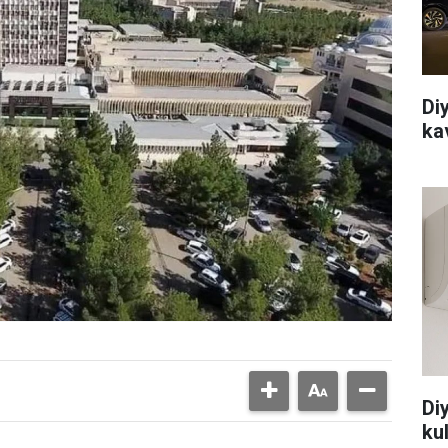
Di
ka
Di
ku