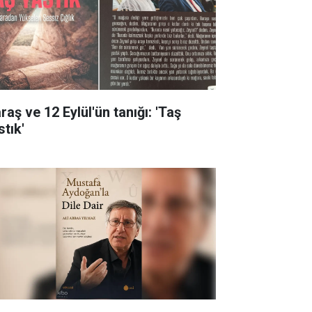
aş ve 12 Eylül'ün tanığı: 'Taş
stık'