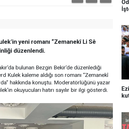
Od
İşt
ulek’in yeni romanı “Zemanekî Li Sê
inliği düzenlendi.
kır’da bulunan Bezgin Bekir’de düzenlediği
erd Kulek kaleme aldığı son romanı “Zemanekî
arda” hakkında konuştu. Moderatörlüğünü yazar
Ez
’in okuyucuları hatırı sayılır bir ilgi gösterdi.
ku