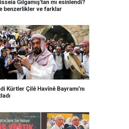
isseia Gılgamış'tan mı esinlendi?
e benzerlikler ve farklar
idi Kürtler Çilê Havînê Bayramı’nı
tladı