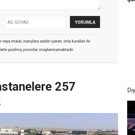
veya imalar, inançlara saldırı içeren, imla kuralları ile
flerle yazılmış yorumlar onaylanmamaktadır.
astanelere 257
Di
k