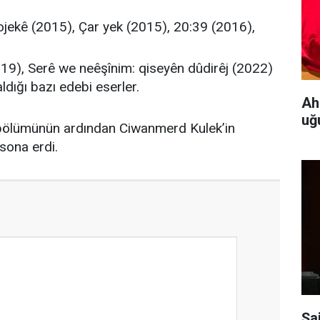
ojekê (2015), Çar yek (2015), 20:39 (2016),
19), Serê we neêşînim: qiseyên dûdirêj (2022)
dığı bazı edebi eserler.
Ah
uğ
p bölümünün ardından Ciwanmerd Kulek’in
sona erdi.
Şa