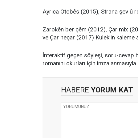
Ayrıca Otobês (2015), Strana şev û r
Zarokên ber çêm (2012), Çar mîx (20
ve Çar neçar (2017) Kulek’in kaleme al
İnteraktif geçen söyleşi, soru-ceva
romanını okurları için imzalanmasıyla 
HABERE
YORUM KAT