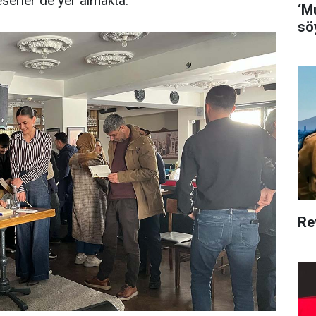
eserler de yer almakta.
‘M
söy
Re