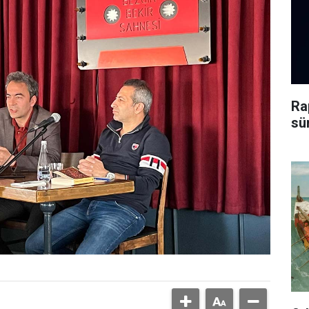
Ra
sü