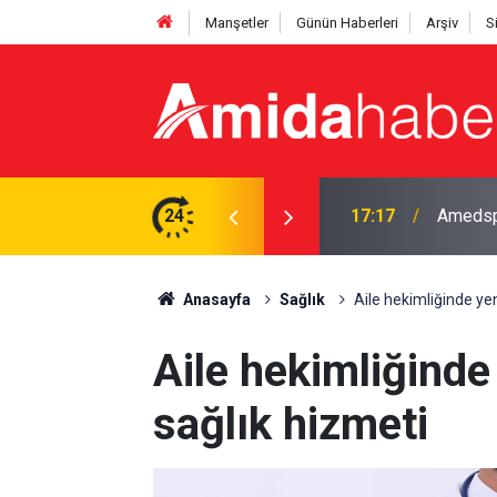
Manşetler
Günün Haberleri
Arşiv
S
orluk anlaşmasını yeniledi
24
16:45
Hakkari
Anasayfa
Sağlık
Aile hekimliğinde ye
Aile hekimliğind
sağlık hizmeti