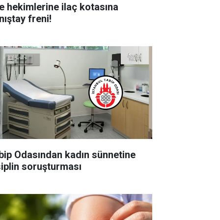
le hekimlerine ilaç kotasına
nıştay freni!
bip Odasından kadın sünnetine
siplin soruşturması