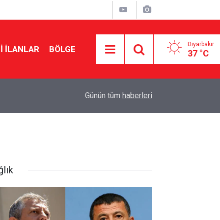
Diyarbakır
I İLANLAR
BÖLGE
37 °C
16:40
Van Gölü’nde sürüklenen 2 kişi kurtarıldı
Günün tüm
haberleri
ğlık