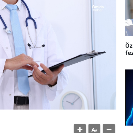
Öz
fe