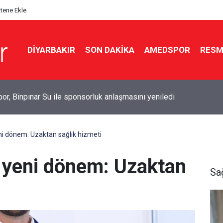
itene Ekle
DIYARBAKIR
SON DAKIKA
AMEDSPOR
RESM
’de çekirge ve böcek istilası: Uzmanından uyarı
ni dönem: Uzaktan sağlık hizmeti
e yeni dönem: Uzaktan
Sa