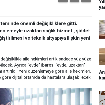
Yı
ya
isteminde önemli değişikliklere gitti.
nlemeyle uzaktan sağlık hizmeti, şiddet
ştirilmesi ve teknik altyapıya ilişkin yeni
değişiklikle aile hekimleri artık sadece yüz yüze
ilecek. Ayrıca “evde” ibaresi “evde, uzaktan”
 artırıldı. Yeni düzenlemeye göre aile hekimleri,
Ar
e göre dijital ortamda da hastalara ulaşabilecek.
ka