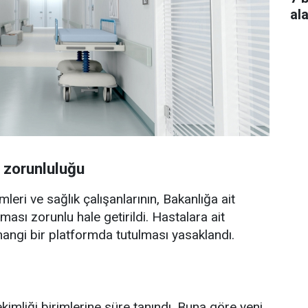
al
m zorunluluğu
ri ve sağlık çalışanlarının, Bakanlığa ait
nması zorunlu hale getirildi. Hastalara ait
rhangi bir platformda tutulması yasaklandı.
ekimliği birimlerine süre tanındı. Buna göre yeni