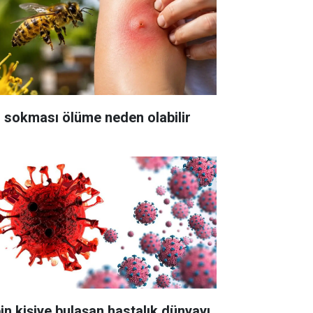
ı sokması ölüme neden olabilir
bin kişiye bulaşan hastalık dünyayı