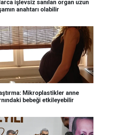
llarca işlevsiz sanılan organ uzun
şamın anahtarı olabilir
aştırma: Mikroplastikler anne
rnındaki bebeği etkileyebilir