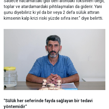
Sadece hacamattaki gibi deri altındaki toksinleri değil,
toplar ve atardamardaki pıhtılaşmaları da giderir. Yani
şunu diyebiliriz ki yıl da bir veya 2 defa sülük attıran
kimsenin kalp krizi riski yüzde sıfıra iner." diye belirtti.
"Sülük her seferinde fayda sağlayan bir tedavi
yöntemidir"