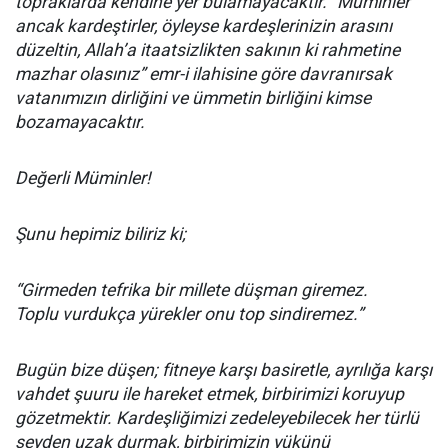
topraklarda kendine yer bulamayacaktır. “Müminler
ancak kardeştirler, öyleyse kardeşlerinizin arasını
düzeltin, Allah’a itaatsizlikten sakının ki rahmetine
mazhar olasınız” emr-i ilahisine göre davranırsak
vatanımızın dirliğini ve ümmetin birliğini kimse
bozamayacaktır.
Değerli Müminler!
Şunu hepimiz biliriz ki;
“Girmeden tefrika bir millete düşman giremez.
Toplu vurdukça yürekler onu top sindiremez.”
Bugün bize düşen; fitneye karşı basiretle, ayrılığa karşı
vahdet şuuru ile hareket etmek, birbirimizi koruyup
gözetmektir. Kardeşliğimizi zedeleyebilecek her türlü
şeyden uzak durmak, birbirimizin yükünü