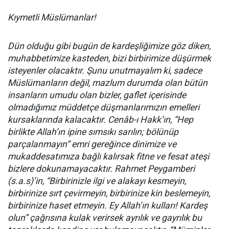
Kıymetli Müslümanlar!
Dün olduğu gibi bugün de kardeşliğimize göz diken,
muhabbetimize kasteden, bizi birbirimize düşürmek
isteyenler olacaktır. Şunu unutmayalım ki, sadece
Müslümanların değil, mazlum durumda olan bütün
insanların umudu olan bizler, gaflet içerisinde
olmadığımız müddetçe düşmanlarımızın emelleri
kursaklarında kalacaktır. Cenâb-ı Hakk’ın, “Hep
birlikte Allah’ın ipine sımsıkı sarılın; bölünüp
parçalanmayın” emri gereğince dinimize ve
mukaddesatımıza bağlı kalırsak fitne ve fesat ateşi
bizlere dokunamayacaktır. Rahmet Peygamberi
(s.a.s)’in, “Birbirinizle ilgi ve alakayı kesmeyin,
birbirinize sırt çevirmeyin, birbirinize kin beslemeyin,
birbirinize haset etmeyin. Ey Allah’ın kulları! Kardeş
olun” çağrısına kulak verirsek ayrılık ve gayrılık bu