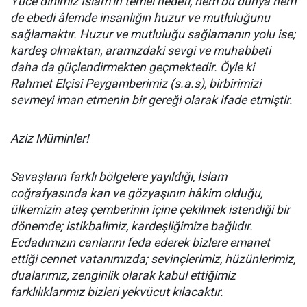
Yüce dinimiz İslam’ın temel hedefi, hem bu dünya hem
de ebedi âlemde insanlığın huzur ve mutluluğunu
sağlamaktır. Huzur ve mutluluğu sağlamanın yolu ise;
kardeş olmaktan, aramızdaki sevgi ve muhabbeti
daha da güçlendirmekten geçmektedir. Öyle ki
Rahmet Elçisi Peygamberimiz (s.a.s), birbirimizi
sevmeyi iman etmenin bir gereği olarak ifade etmiştir.
Aziz Müminler!
Savaşların farklı bölgelere yayıldığı, İslam
coğrafyasında kan ve gözyaşının hâkim olduğu,
ülkemizin ateş çemberinin içine çekilmek istendiği bir
dönemde; istikbalimiz, kardeşliğimize bağlıdır.
Ecdadımızın canlarını feda ederek bizlere emanet
ettiği cennet vatanımızda; sevinçlerimiz, hüzünlerimiz,
dualarımız, zenginlik olarak kabul ettiğimiz
farklılıklarımız bizleri yekvücut kılacaktır.