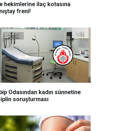
le hekimlerine ilaç kotasına
nıştay freni!
bip Odasından kadın sünnetine
siplin soruşturması