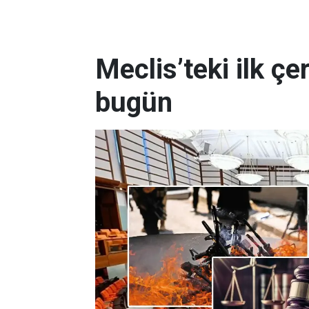
Meclis’teki ilk çe
bugün