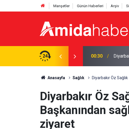
Manşetler
Günün Haberleri
Arşiv
S
ş kullanım yüz felcine kadar götürebilir
24
23:32
Diyanet
Anasayfa
Sağlık
Diyarbakır Öz Sağlık
Diyarbakır Öz Sağ
Başkanından sağl
ziyaret