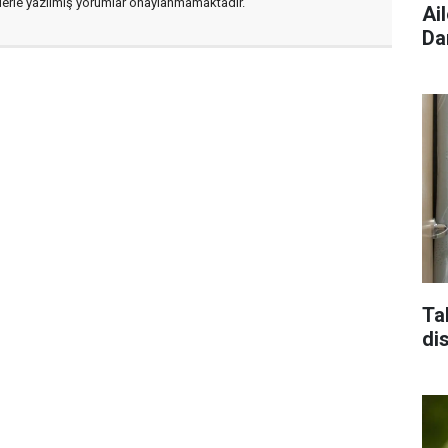
flerle yazılmış yorumlar onaylanmamaktadır.
Ai
Da
Ta
di