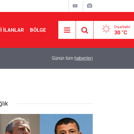
Diyarbakır
I İLANLAR
BÖLGE
30 °C
23:02
Mardin’de feci kaza: 1 ölü, 2 yaralı
Günün tüm
haberleri
ğlık