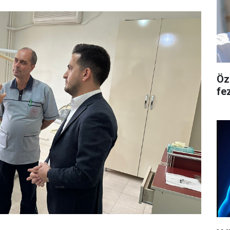
Öz
fe