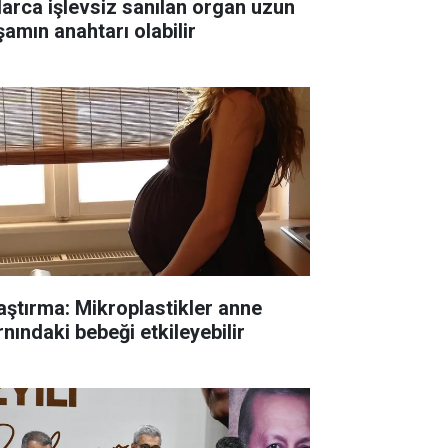
llarca işlevsiz sanılan organ uzun
şamın anahtarı olabilir
aştırma: Mikroplastikler anne
rnındaki bebeği etkileyebilir