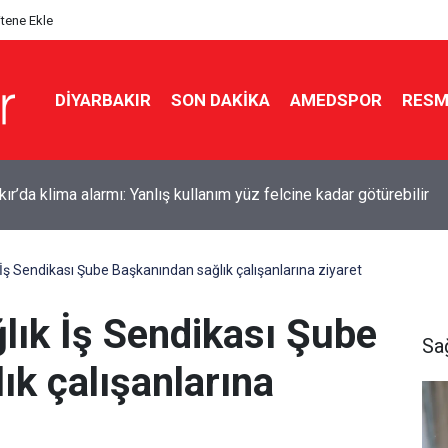
itene Ekle
DIYARBAKIR
SON DAKIKA
AMEDSPOR
RESM
’ten çözüm sürecine ‘kardeşlik’ mesajı
 İş Sendikası Şube Başkanından sağlık çalışanlarına ziyaret
lık İş Sendikası Şube
Sa
ık çalışanlarına