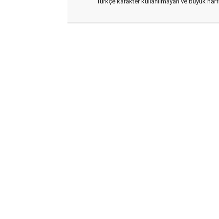
Türkçe karakter kullanılmayan ve büyük har