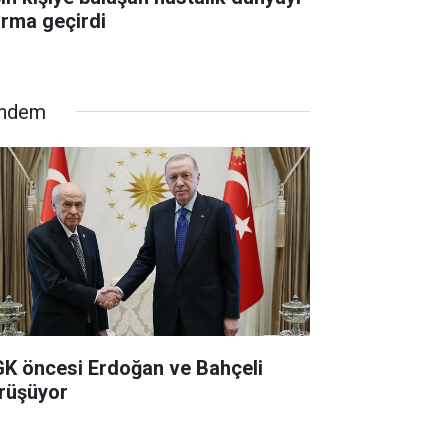
arma geçirdi
ndem
K öncesi Erdoğan ve Bahçeli
rüşüyor