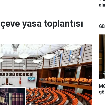
al
rçeve yasa toplantısı
Gü
MG
gö