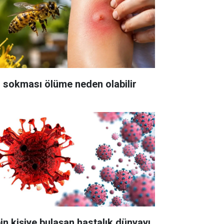
ı sokması ölüme neden olabilir
bin kişiye bulaşan hastalık dünyayı