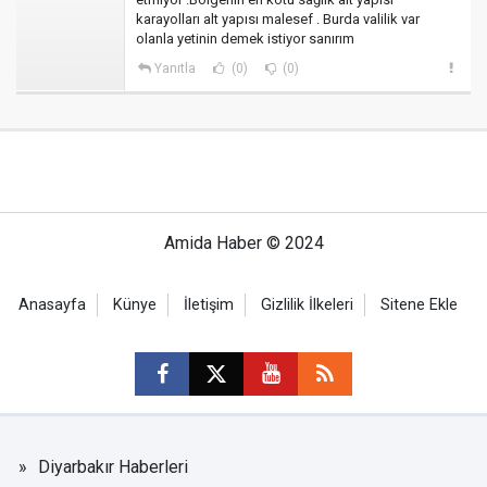
karayolları alt yapısı malesef . Burda valilik var
olanla yetinin demek istiyor sanırım
Yanıtla
(0)
(0)
Amida Haber © 2024
Anasayfa
Künye
İletişim
Gizlilik İlkeleri
Sitene Ekle
Diyarbakır Haberleri