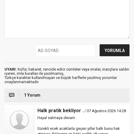
UYARI:
Küfür, hakaret, rencide edici cümleler veya imalar, inançlara saldırı
içeren, imla kuralları ile yazılmamış,
Türkçe karakter kullanılmayan ve büyük harflerle yazılmış yorumlar
onaylanmamaktadır.
1 Yorum
Halk pratik bekliyor .
/ 07 Ağustos 2026 14:28
Hayal satmaya devam .
Sürekli ecek acaklarla geçen yıllar halk bunu hak
etmiyor .Bölgenin en kötü sağlık alt yapısı