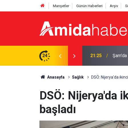
Manşetler
Günün Haberleri
Arşiv
S
ırı: Ölü ve yaralılar var
24
20:44
Diyarba
Anasayfa
Sağlık
DSÖ: Nijerya'da ikinci
DSÖ: Nijerya'da ik
başladı