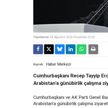
Yayınlanma:
06 Ağustos 2026 Perşembe 22:50
Haber Merkezi
Kaynak:
Cumhurbaşkanı Recep Tayyip Er
Arabistan’a günübirlik çalışma zi
Cumhurbaşkanı ve AK Parti Genel Baş
Arabistan’a günübirlik çalışma ziyare