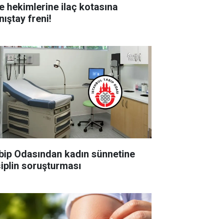
le hekimlerine ilaç kotasına
nıştay freni!
bip Odasından kadın sünnetine
siplin soruşturması