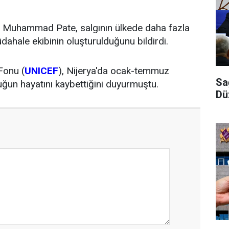
nı Muhammad Pate, salgının ülkede daha fazla
üdahale ekibinin oluşturulduğunu bildirdi.
Fonu (
UNICEF
), Nijerya'da ocak-temmuz
Sa
ğun hayatını kaybettiğini duyurmuştu.
Dü