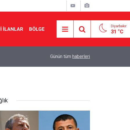
Diyarbakır
I İLANLAR
BÖLGE
31 °C
20:15
Cengiz Çandar’dan çerçeve yasa açıklaması
Günün tüm
haberleri
ğlık