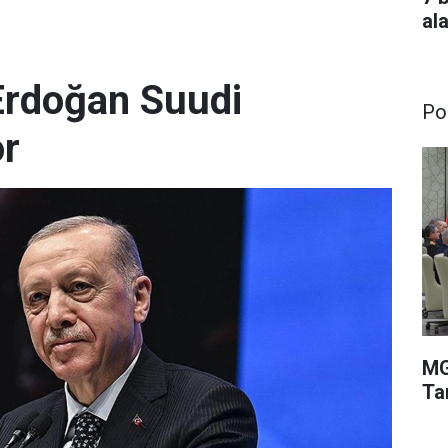
al
rdoğan Suudi
Pol
or
MG
Ta