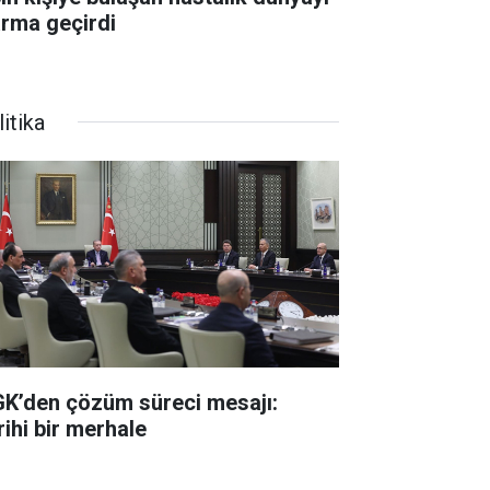
arma geçirdi
itika
K’den çözüm süreci mesajı:
rihi bir merhale