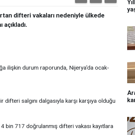
Yı
ya
rtan difteri vakaları nedeniyle ülkede
ı açıkladı.
ığa ilişkin durum raporunda, Nijerya'da ocak-
Ar
ka
ir difteri salgını dalgasıyla karşı karşıya olduğu
4 bin 717 doğrulanmış difteri vakası kayıtlara