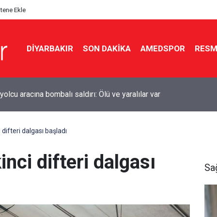
itene Ekle
DIYARBAKIR
SON DAKIKA
AMEDSPOR
RESM
kır’da sulama kanalına giren genç boğuldu
 difteri dalgası başladı
inci difteri dalgası
Sa