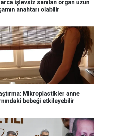
llarca işlevsiz sanılan organ uzun
şamın anahtarı olabilir
aştırma: Mikroplastikler anne
rnındaki bebeği etkileyebilir