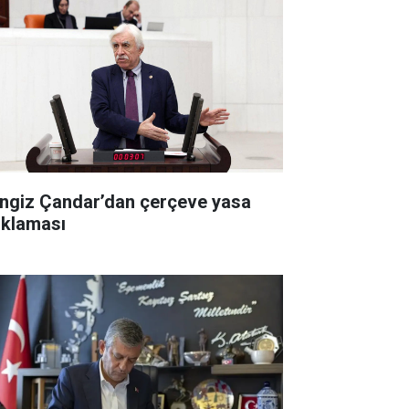
ngiz Çandar’dan çerçeve yasa
ıklaması