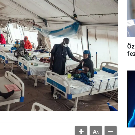
Öz
fe