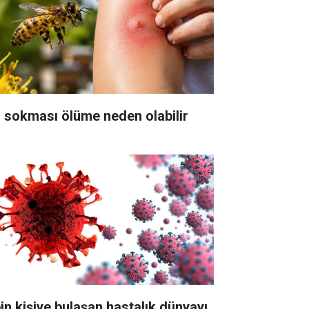
ı sokması ölüme neden olabilir
bin kişiye bulaşan hastalık dünyayı