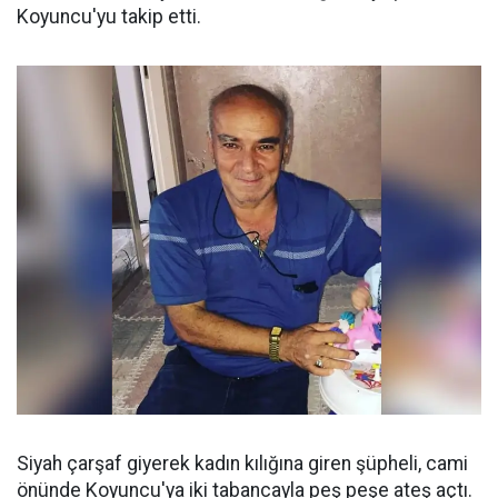
Koyuncu'yu takip etti.
Siyah çarşaf giyerek kadın kılığına giren şüpheli, cami
önünde Koyuncu'ya iki tabancayla peş peşe ateş açtı.