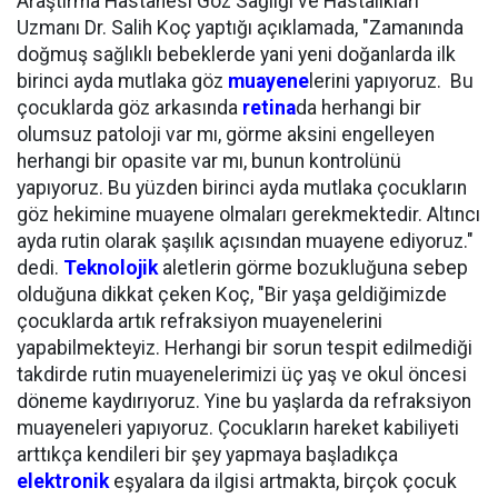
Araştırma Hastanesi Göz Sağlığı ve Hastalıkları
Uzmanı Dr. Salih Koç yaptığı açıklamada, "Zamanında
doğmuş sağlıklı bebeklerde yani yeni doğanlarda ilk
birinci ayda mutlaka göz
muayene
lerini yapıyoruz. Bu
çocuklarda göz arkasında
retina
da herhangi bir
olumsuz patoloji var mı, görme aksini engelleyen
herhangi bir opasite var mı, bunun kontrolünü
yapıyoruz. Bu yüzden birinci ayda mutlaka çocukların
göz hekimine muayene olmaları gerekmektedir. Altıncı
ayda rutin olarak şaşılık açısından muayene ediyoruz."
dedi.
Teknolojik
aletlerin görme bozukluğuna sebep
olduğuna dikkat çeken Koç, "Bir yaşa geldiğimizde
çocuklarda artık refraksiyon muayenelerini
yapabilmekteyiz. Herhangi bir sorun tespit edilmediği
takdirde rutin muayenelerimizi üç yaş ve okul öncesi
döneme kaydırıyoruz. Yine bu yaşlarda da refraksiyon
muayeneleri yapıyoruz. Çocukların hareket kabiliyeti
arttıkça kendileri bir şey yapmaya başladıkça
elektronik
eşyalara da ilgisi artmakta, birçok çocuk