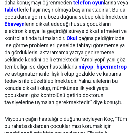
daha konuşmayı öğrenmeden
telefon
oyun
larına veya
tablet
lerle haşır neşir olmaya başlamaktadırlar. Bu da
çocuklarda görme bozukluğuna sebep olabilmektedir.
Ebeveyn
lerin dikkat edeceği husus çocukların
elektronik eşya ile geçirdiği süreye dikkat etmeleri ve
kontrol altında tutmalarıdır.
Okul
çağına geldiğimizde
ise görme problemleri genelde tahtayı görememe ya
da gördüklerini aktaramama yazıya geçirememe
şeklinde kendini belli etmektedir. 'Ambliyopi' yani göz
tembelliği ise diğer hastalıklarla
miyop
,
hipermetrop
ve astigmatizma ile ilişkili olup gözlükle ve kapama
tedavisi ile düzeltilebilmektedir. Yalnız ailelerin bu
konuda dikkatli olup, mümkünse ilk yedi yaşta
çocuklarını göz kontrolünü getirip doktorun
tavsiyelerine uymaları gerekmektedir." diye konuştu.
Miyopun çağın hastalığı olduğunu söyleyen Koç, "Tüm
bu rahatsızlıklardan çocuklarımızı korumak için