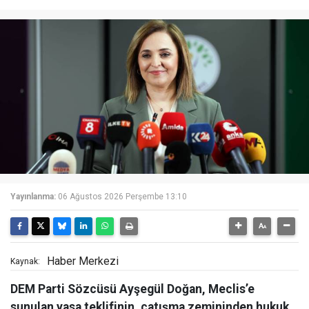
Yayınlanma:
06 Ağustos 2026 Perşembe 13:10
Haber Merkezi
Kaynak:
DEM Parti Sözcüsü Ayşegül Doğan, Meclis’e
sunulan yasa teklifinin, çatışma zemininden hukuk