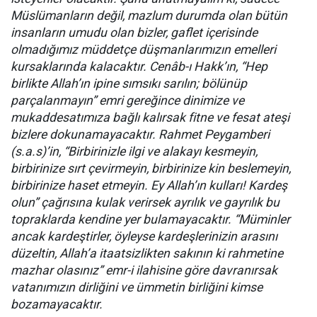
Müslümanların değil, mazlum durumda olan bütün
insanların umudu olan bizler, gaflet içerisinde
olmadığımız müddetçe düşmanlarımızın emelleri
kursaklarında kalacaktır. Cenâb-ı Hakk’ın, “Hep
birlikte Allah’ın ipine sımsıkı sarılın; bölünüp
parçalanmayın” emri gereğince dinimize ve
mukaddesatımıza bağlı kalırsak fitne ve fesat ateşi
bizlere dokunamayacaktır. Rahmet Peygamberi
(s.a.s)’in, “Birbirinizle ilgi ve alakayı kesmeyin,
birbirinize sırt çevirmeyin, birbirinize kin beslemeyin,
birbirinize haset etmeyin. Ey Allah’ın kulları! Kardeş
olun” çağrısına kulak verirsek ayrılık ve gayrılık bu
topraklarda kendine yer bulamayacaktır. “Müminler
ancak kardeştirler, öyleyse kardeşlerinizin arasını
düzeltin, Allah’a itaatsizlikten sakının ki rahmetine
mazhar olasınız” emr-i ilahisine göre davranırsak
vatanımızın dirliğini ve ümmetin birliğini kimse
bozamayacaktır.