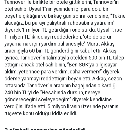
Tanrıöver ile birlikte bir otele gittiklerini, Tanrıöver’in
otel sahibi Uysal T.’nin yanından içi para dolu bir
poşetle çıktığını ve birkaç gün sonra kendisine, “Tekne
alacağız, bu parayı çalıştıralım, hesabına yatıralım”
diyerek 1 milyon TL getirdiğini öne sürdü. Uysal T. ise
1 milyon TL’lik iddiayı reddederken, 'otelde sorun
yaşamamak için yardım bahanesiyle' Murat Akkaş
aracılığıyla 60 bin TL gönderdiğini kabul etti. Akkaş
ayrıca, Tanrıöver’in talimatıyla otelden 500 bin TL talep
ettiğini ancak otel sahibinin, “Ben SGK’ya bilgisayar
aldım, yeterince para verdim, daha vermem” diyerek
ödeme yapmayı reddettiğini beyan etti. Akkaş, sezon
ortasında Tanrıöver’in aracının bagajından çıkardığı
240 bin TL’yi de “Hesabında dursun, nereye
göndereceğini söyleyeceğim” diyerek kendisine
verdiğini ifade etti. 5 milyon liranın üzerinde paranın
rüşvete konu olduğu iddia edildi.