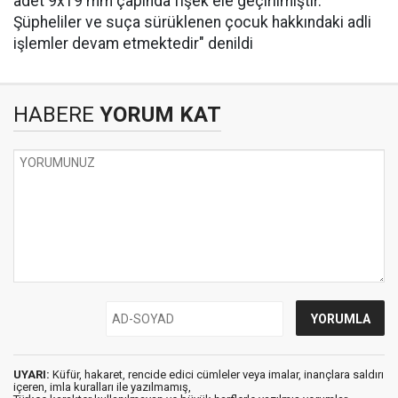
adet 9x19 mm çapında fişek ele geçirilmiştir.
Şüpheliler ve suça sürüklenen çocuk hakkındaki adli
işlemler devam etmektedir" denildi
HABERE
YORUM KAT
UYARI:
Küfür, hakaret, rencide edici cümleler veya imalar, inançlara saldırı
içeren, imla kuralları ile yazılmamış,