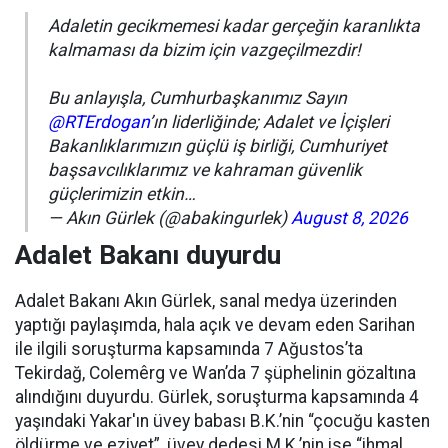
Adaletin gecikmemesi kadar gerçeğin karanlıkta
kalmaması da bizim için vazgeçilmezdir!
Bu anlayışla, Cumhurbaşkanımız Sayın
@RTErdogan
’ın liderliğinde; Adalet ve İçişleri
Bakanlıklarımızın güçlü iş birliği, Cumhuriyet
başsavcılıklarımız ve kahraman güvenlik
güçlerimizin etkin…
— Akın Gürlek (@abakingurlek)
August 8, 2026
Adalet Bakanı duyurdu
Adalet Bakanı Akın Gürlek, sanal medya üzerinden
yaptığı paylaşımda, hala açık ve devam eden Sarihan
ile ilgili soruşturma kapsamında 7 Ağustos’ta
Tekirdağ, Colemêrg ve Wan’da 7 şüphelinin gözaltına
alındığını duyurdu. Gürlek, soruşturma kapsamında 4
yaşındaki Yakar'ın üvey babası B.K.’nin “çocuğu kasten
öldürme ve eziyet”, üvey dedesi M.K.’nin ise “ihmal