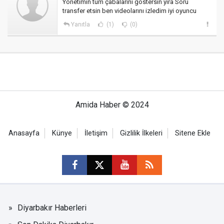
Yönetimin tüm çabalarını göstersin yira Soru
transfer etsin ben videolarını izledim iyi oyuncu
Yanıtla
(1)
(0)
Amida Haber © 2024
Anasayfa
Künye
İletişim
Gizlilik İlkeleri
Sitene Ekle
Diyarbakır Haberleri