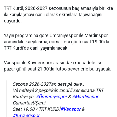
TRT Kurdî, 2026-2027 sezonunun başlamasıyla birlikte
iki karşılaşmayı canlı olarak ekranlara taşıyacağını
duyurdu.
Yayın programına göre Ümraniyespor ile Mardinspor
arasındaki karşılaşma, cumartesi günü saat 19.00’da
TRT Kurdî’de canlı yayımlanacak.
Vanspor ile Kayserispor arasındaki mücadele ise
pazar günü saat 21.30’da futbolseverlerle buluşacak.
Sezona 2026-2027an dest pê dike..
Vê hefteyê 2 pêşbirkên zindî li ser ekrana TRT
Kurdîyê ye..
#Ümraniyespor
&
#Mardinspor
Cumartesi/Şemî
Saet 19.00 / TRT KURDÎ
#Vanspor
&
#Kayserispor