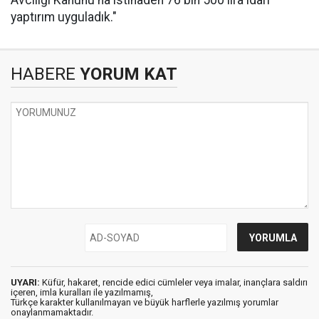
Avcılığı Kanunu'na istinaden 76 bin 500 lira idari
yaptırım uyguladık."
HABERE
YORUM KAT
UYARI:
Küfür, hakaret, rencide edici cümleler veya imalar, inançlara saldırı
içeren, imla kuralları ile yazılmamış,
Türkçe karakter kullanılmayan ve büyük harflerle yazılmış yorumlar
onaylanmamaktadır.