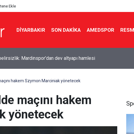
itene Ekle
DIYARBAKIR
SON DAKIKA
AMEDSPOR
RESM
de dört kardeş aynı salonda evlendi
maçını hakem Szymon Marciniak yönetecek
lde maçını hakem
Sp
k yönetecek