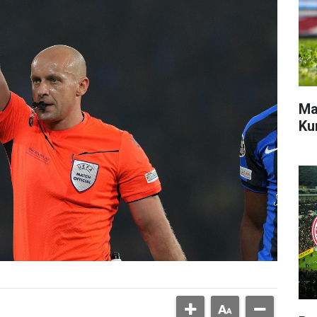
Ma
Ku