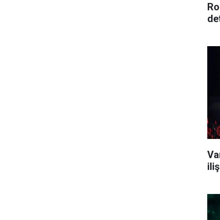
Ro
de
Va
il