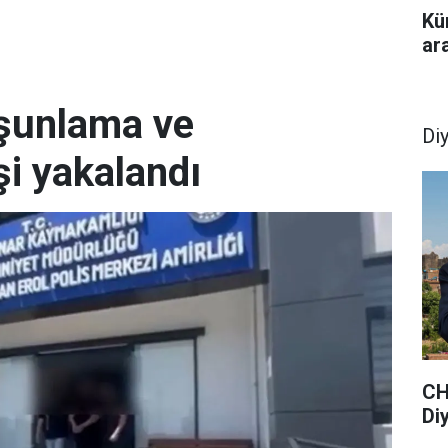
Kü
ar
rşunlama ve
Di
şi yakalandı
CH
Di