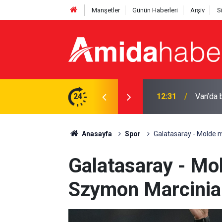
Manşetler
Günün Haberleri
Arşiv
S
an dev altyapı hamlesi
24
11:53
Mardin’
Anasayfa
Spor
Galatasaray - Molde 
Galatasaray - Mo
Szymon Marcinia