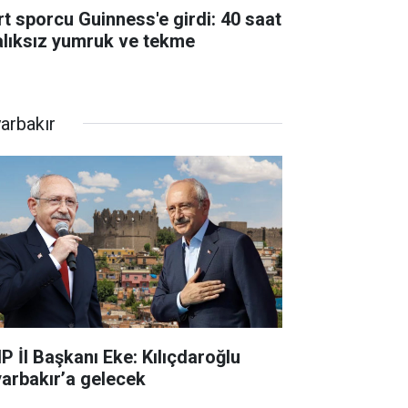
rt sporcu Guinness'e girdi: 40 saat
alıksız yumruk ve tekme
yarbakır
P İl Başkanı Eke: Kılıçdaroğlu
yarbakır’a gelecek