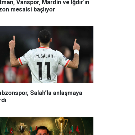
tman, Vanspor, Mardin ve Iğdır'ın
zon mesaisi başlıyor
abzonspor, Salah’la anlaşmaya
rdı