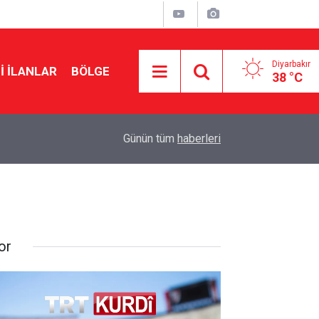
Diyarbakır
I İLANLAR
BÖLGE
38 °C
11:47
Diyarbakır’da kadınlar bağımlılığa karşı bez çant
Günün tüm
haberleri
or