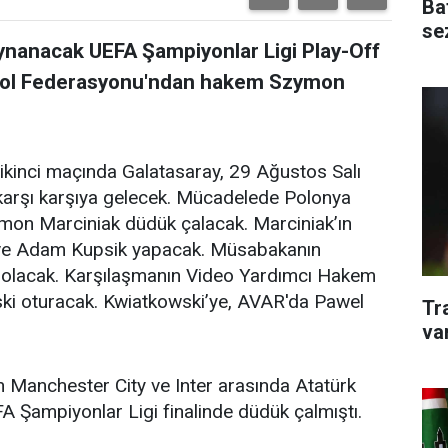
Ba
se
oynanacak UEFA Şampiyonlar Ligi Play-Off
tbol Federasyonu'ndan hakem Szymon
ikinci maçında Galatasaray, 29 Ağustos Salı
karşı karşıya gelecek. Mücadelede Polonya
on Marciniak düdük çalacak. Marciniak’ın
z ve Adam Kupsik yapacak. Müsabakanın
olacak. Karşılaşmanın Video Yardımcı Hakem
i oturacak. Kwiatkowski’ye, AVAR'da Pawel
Tr
va
 Manchester City ve Inter arasında Atatürk
 Şampiyonlar Ligi finalinde düdük çalmıştı.