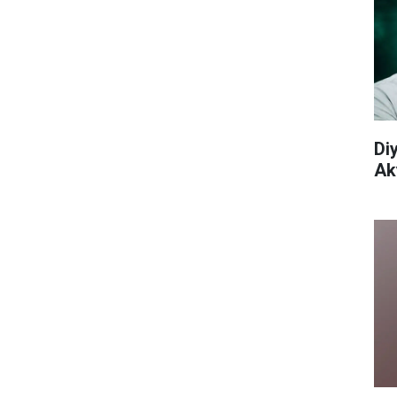
Di
Aky