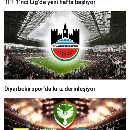
TFF 1’nci Lig’de yeni hafta başlıyor
Diyarbekirspor’da kriz derinleşiyor