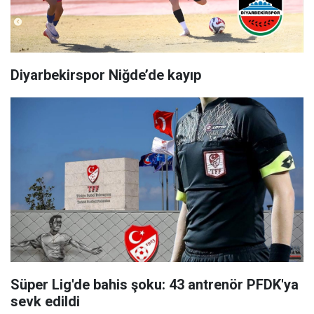
Diyarbekirspor Niğde’de kayıp
Süper Lig'de bahis şoku: 43 antrenör PFDK'ya
sevk edildi