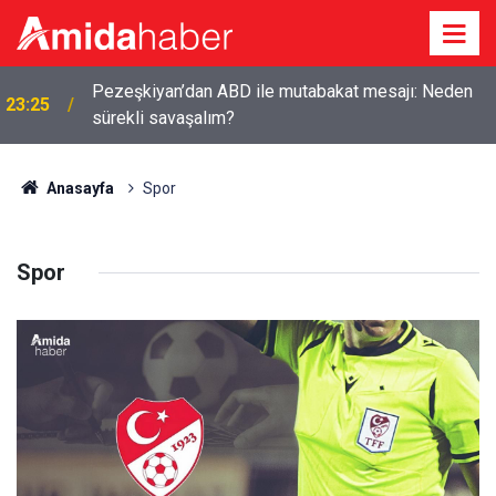
Musa Anter davasının yeniden açılması için Adalet
22:10
Bakanlığına başvuru
Anasayfa
Spor
Spor