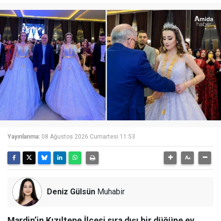
Yayınlanma:
08 Ağustos 2026 Cumartesi 11:53
Deniz Gülsün
Muhabir
Mardin’in Kızıltepe İlçesi sıra dışı bir düğüne ev