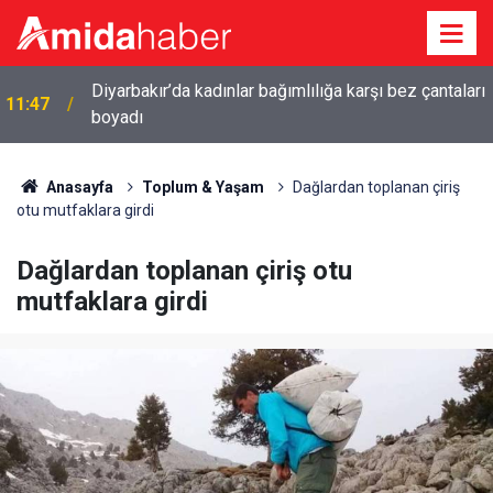
Diyarbakır’da kadınlar bağımlılığa karşı bez çantaları
11:47
boyadı
11:34
Diyarbakır’da emeklilerin gündemi: Yoksulluk
Anasayfa
Toplum & Yaşam
Dağlardan toplanan çiriş
otu mutfaklara girdi
Dağlardan toplanan çiriş otu
mutfaklara girdi