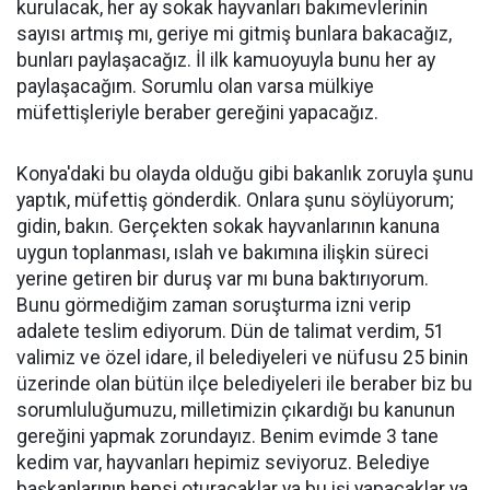
kurulacak, her ay sokak hayvanları bakımevlerinin
sayısı artmış mı, geriye mi gitmiş bunlara bakacağız,
bunları paylaşacağız. İl ilk kamuoyuyla bunu her ay
paylaşacağım. Sorumlu olan varsa mülkiye
müfettişleriyle beraber gereğini yapacağız.
Konya'daki bu olayda olduğu gibi bakanlık zoruyla şunu
yaptık, müfettiş gönderdik. Onlara şunu söylüyorum;
gidin, bakın. Gerçekten sokak hayvanlarının kanuna
uygun toplanması, ıslah ve bakımına ilişkin süreci
yerine getiren bir duruş var mı buna baktırıyorum.
Bunu görmediğim zaman soruşturma izni verip
adalete teslim ediyorum. Dün de talimat verdim, 51
valimiz ve özel idare, il belediyeleri ve nüfusu 25 binin
üzerinde olan bütün ilçe belediyeleri ile beraber biz bu
sorumluluğumuzu, milletimizin çıkardığı bu kanunun
gereğini yapmak zorundayız. Benim evimde 3 tane
kedim var, hayvanları hepimiz seviyoruz. Belediye
başkanlarının hepsi oturacaklar ya bu işi yapacaklar ya