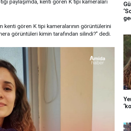
ğı paylaşımda, kenti gören K tipi kameraları
Gü
‘S
gec
kenti gören K tipi kameralarının görüntülerini
era görüntüleri kimin tarafından silindi?" dedi.
Ye
‘k