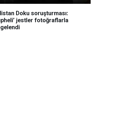
listan Doku soruşturması:
pheli’ jestler fotoğraflarla
lgelendi