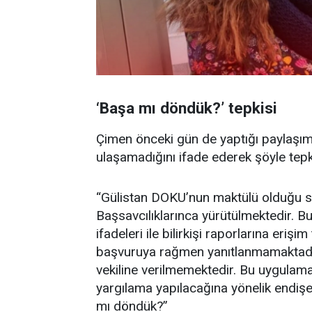
‘Başa mı döndük?’ tepkisi
Çimen önceki gün de yaptığı paylaşımd
ulaşamadığını ifade ederek şöyle tepk
“Gülistan DOKU’nun maktülü olduğu s
Başsavcılıklarınca yürütülmektedir. B
ifadeleri ile bilirkişi raporlarına erişi
başvuruya rağmen yanıtlanmamaktadır. 
vekiline verilmemektedir. Bu uygulama
yargılama yapılacağına yönelik endişey
mı döndük?”