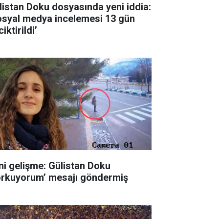
listan Doku dosyasında yeni iddia:
osyal medya incelemesi 13 gün
iktirildi’
ni gelişme: Gülistan Doku
orkuyorum’ mesajı göndermiş