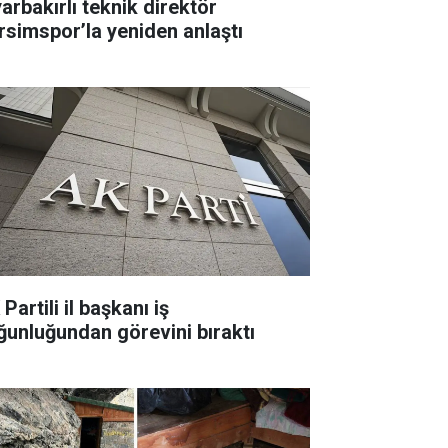
yarbakırlı teknik direktör
rsimspor’la yeniden anlaştı
Partili il başkanı iş
ğunluğundan görevini bıraktı