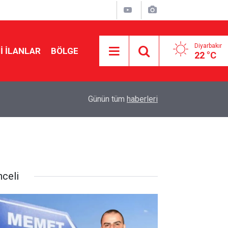
Diyarbakır
I İLANLAR
BÖLGE
22 °C
23:02
Mardin’de feci kaza: 1 ölü, 2 yaralı
Günün tüm
haberleri
nceli