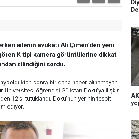
Di
De
rken ailenin avukatı Ali Çimen’den yeni
 gören K tipi kamera görüntülerine dikkat
ından silindiğini sordu.
kaybolduktan sonra bir daha haber alınamayan
 Üniversitesi öğrencisi Gülistan Doku’ya ilişkin
AK 
en 12’si tutuklandı. Doku’nun yerinin tespit
yo
am ediyor.