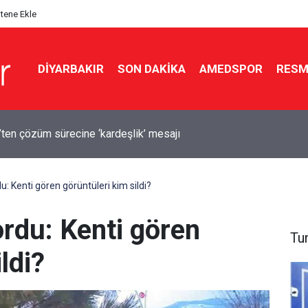
itene Ekle
DIYARBAKIR
SON DAKIKA
AMEDSPOR
RESM
’ten çözüm sürecine ‘kardeşlik’ mesajı
u: Kenti gören görüntüleri kim sildi?
ordu: Kenti gören
Tu
ldi?