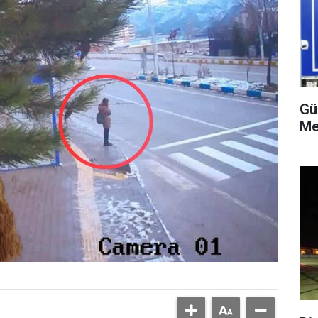
Gü
Me