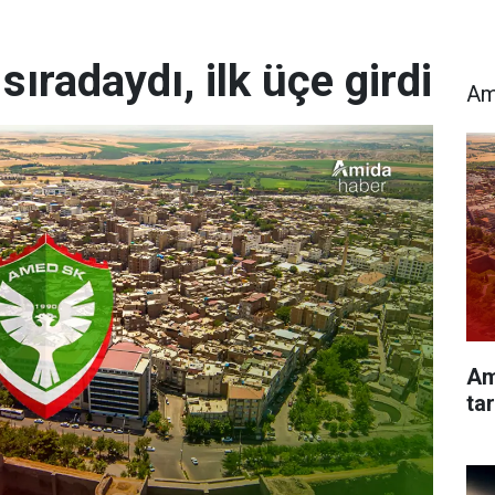
ıradaydı, ilk üçe girdi
Am
Am
tar