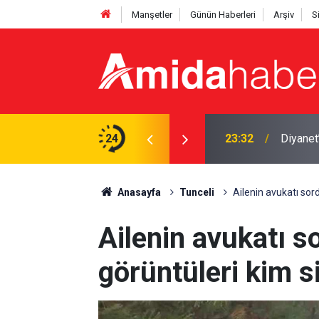
Manşetler
Günün Haberleri
Arşiv
S
ş kullanım yüz felcine kadar götürebilir
24
23:32
Diyanet
Anasayfa
Tunceli
Ailenin avukatı sord
Ailenin avukatı s
görüntüleri kim si