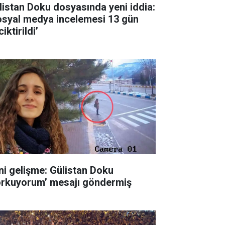
listan Doku dosyasında yeni iddia:
osyal medya incelemesi 13 gün
iktirildi’
ni gelişme: Gülistan Doku
orkuyorum’ mesajı göndermiş