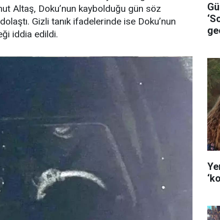
Gü
mut Altaş, Doku’nun kaybolduğu gün söz
‘S
dolaştı. Gizli tanık ifadelerinde ise Doku’nun
gec
i iddia edildi.
Ye
‘k