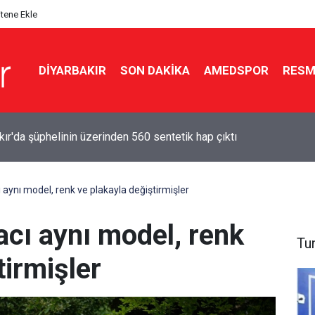
itene Ekle
DIYARBAKIR
SON DAKIKA
AMEDSPOR
RESM
ır'da iş yerine silahlı saldırı: Şüpheli tutuklandı
 aynı model, renk ve plakayla değiştirmişler
acı aynı model, renk
Tu
tirmişler