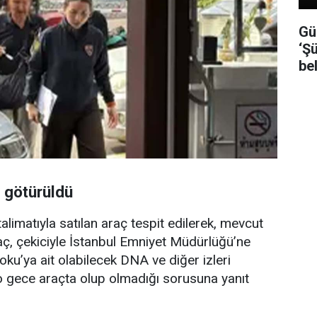
Gü
‘Şü
be
a götürüldü
limatıyla satılan araç tespit edilerek, mevcut
raç, çekiciyle İstanbul Emniyet Müdürlüğü’ne
Doku’ya ait olabilecek DNA ve diğer izleri
o gece araçta olup olmadığı sorusuna yanıt