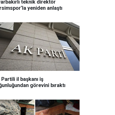
yarbakırlı teknik direktör
rsimspor’la yeniden anlaştı
Partili il başkanı iş
ğunluğundan görevini bıraktı