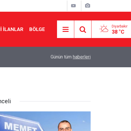
Diyarbakır
I İLANLAR
BÖLGE
38 °C
14:53
Samuel Ballet imza için Diyarbakır’a geliyor
Günün tüm
haberleri
nceli