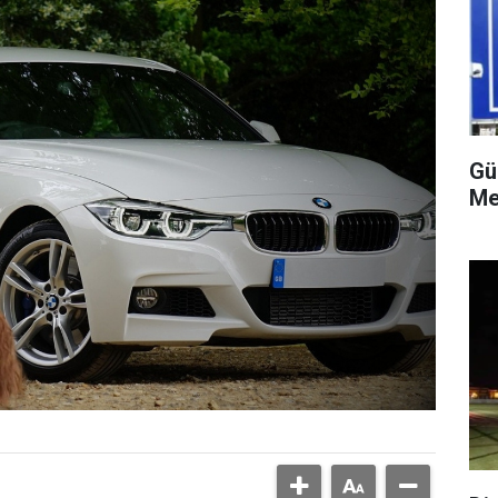
Gü
Me