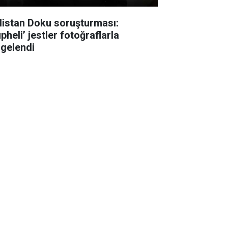
listan Doku soruşturması:
pheli’ jestler fotoğraflarla
lgelendi