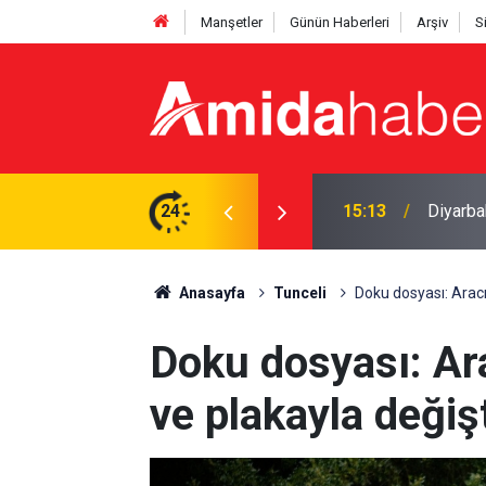
Manşetler
Günün Haberleri
Arşiv
S
en 560 sentetik hap çıktı
24
15:04
Diyarbak
Anasayfa
Tunceli
Doku dosyası: Aracı
Doku dosyası: Ar
ve plakayla değiş