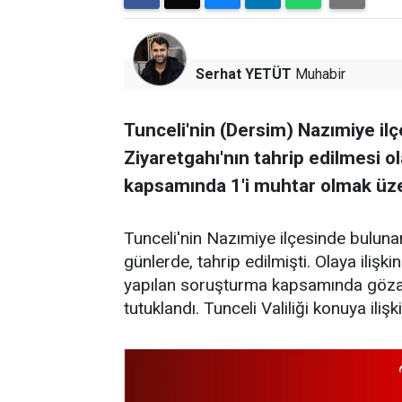
Serhat YETÜT
Muhabir
Tunceli'nin (Dersim) Nazımiye i
Ziyaretgahı'nın tahrip edilmesi ol
kapsamında 1'i muhtar olmak üzer
Tunceli'nin Nazımiye ilçesinde bulun
günlerde, tahrip edilmişti. Olaya iliş
yapılan soruşturma kapsamında gözalt
tutuklandı. Tunceli Valiliği konuya ilişk