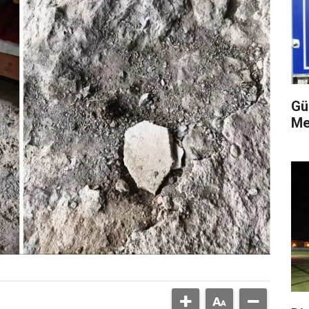
Gü
Me