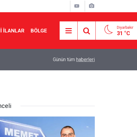
Diyarbakır
I İLANLAR
BÖLGE
31 °C
20:06
Adıyaman'da orman yangını
Günün tüm
haberleri
nceli