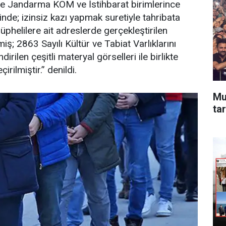
de Jandarma KOM ve İstihbarat birimlerince
sinde; izinsiz kazı yapmak suretiyle tahribata
üphelilere ait adreslerde gerçekleştirilen
iş; 2863 Sayılı Kültür ve Tabiat Varlıklarını
len çeşitli materyal görselleri ile birlikte
rilmiştir.” denildi.
Mu
tar