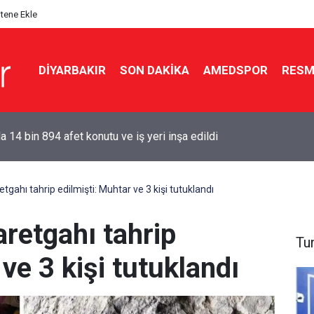
itene Ekle
DIYARBAKIR
SON DAKIKA
AMEDSPOR
RESM
 Aydar: Kendimi teklifin dışında buldum
gahı tahrip edilmişti: Muhtar ve 3 kişi tutuklandı
retgahı tahrip
Tu
ve 3 kişi tutuklandı