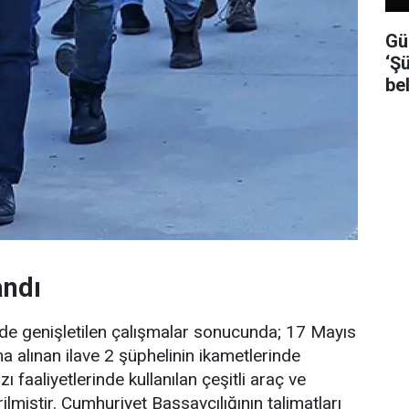
Gü
‘Şü
be
andı
sinde genişletilen çalışmalar sonucunda; 17 Mayıs
na alınan ilave 2 şüphelinin ikametlerinde
ı faaliyetlerinde kullanılan çeşitli araç ve
rilmiştir. Cumhuriyet Başsavcılığının talimatları