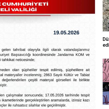
Dü
ed