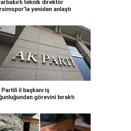
yarbakırlı teknik direktör
rsimspor’la yeniden anlaştı
Partili il başkanı iş
ğunluğundan görevini bıraktı