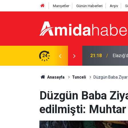
Manşetler
Günün Haberleri
Arşiv
S
ve iş yeri inşa edildi
24
20:43
Zübeyir
Anasayfa
Tunceli
Düzgün Baba Ziyaret
Düzgün Baba Ziya
edilmişti: Muhtar 