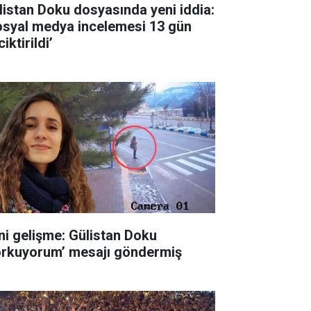
listan Doku dosyasında yeni iddia:
osyal medya incelemesi 13 gün
iktirildi’
ni gelişme: Gülistan Doku
orkuyorum’ mesajı göndermiş