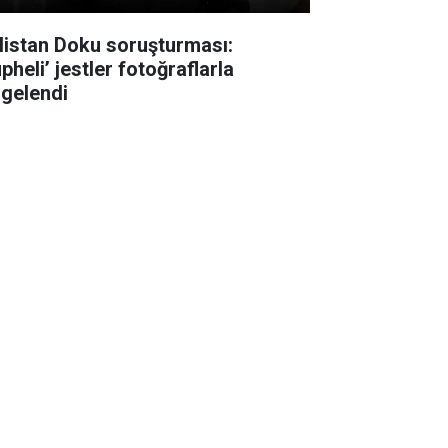
listan Doku soruşturması:
pheli’ jestler fotoğraflarla
lgelendi