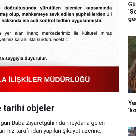
Gü
‘S
gec
Ye
tarihi objeler
‘k
Düzgün Baba Ziyaretgâhı'nda meydana gelen
şlarımız tarafından yapılan şikâyet üzerine,