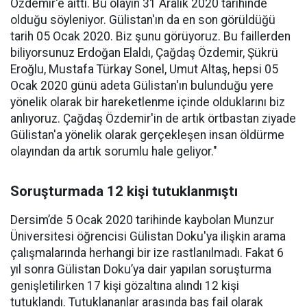
Özdemir'e aitti. Bu olayın 31 Aralık 2020 tarihinde
olduğu söyleniyor. Gülistan'ın da en son görüldüğü
tarih 05 Ocak 2020. Biz şunu görüyoruz. Bu faillerden
biliyorsunuz Erdoğan Elaldı, Çağdaş Özdemir, Şükrü
Eroğlu, Mustafa Türkay Sonel, Umut Altaş, hepsi 05
Ocak 2020 günü adeta Gülistan'ın bulunduğu yere
yönelik olarak bir hareketlenme içinde olduklarını biz
anlıyoruz. Çağdaş Özdemir'in de artık örtbastan ziyade
Gülistan'a yönelik olarak gerçekleşen insan öldürme
olayından da artık sorumlu hale geliyor."
Soruşturmada 12 kişi tutuklanmıştı
Dersim’de 5 Ocak 2020 tarihinde kaybolan Munzur
Üniversitesi öğrencisi Gülistan Doku'ya ilişkin arama
çalışmalarında herhangi bir ize rastlanılmadı. Fakat 6
yıl sonra Gülistan Doku’ya dair yapılan soruşturma
genişletilirken 17 kişi gözaltına alındı 12 kişi
tutuklandı. Tutuklananlar arasında baş fail olarak