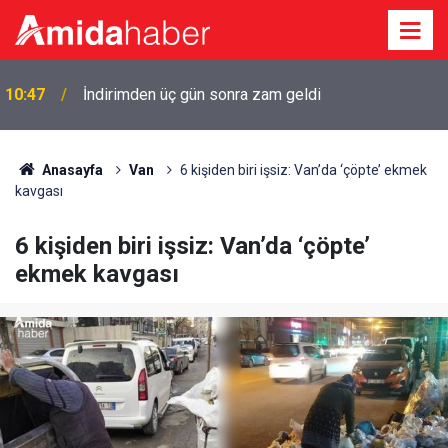
10:38
Diyarbakır'da aynı gece iki evde yangın
Anasayfa
Van
6 kişiden biri işsiz: Van’da ‘çöpte’ ekmek
kavgası
6 kişiden biri işsiz: Van’da ‘çöpte’
ekmek kavgası