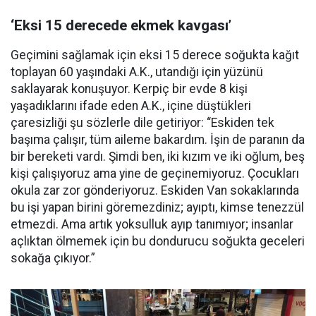
‘Eksi 15 derecede ekmek kavgası’
Geçimini sağlamak için eksi 15 derece soğukta kağıt
toplayan 60 yaşındaki A.K., utandığı için yüzünü
saklayarak konuşuyor. Kerpiç bir evde 8 kişi
yaşadıklarını ifade eden A.K., içine düştükleri
çaresizliği şu sözlerle dile getiriyor: “Eskiden tek
başıma çalışır, tüm aileme bakardım. İşin de paranın da
bir bereketi vardı. Şimdi ben, iki kızım ve iki oğlum, beş
kişi çalışıyoruz ama yine de geçinemiyoruz. Çocukları
okula zar zor gönderiyoruz. Eskiden Van sokaklarında
bu işi yapan birini göremezdiniz; ayıptı, kimse tenezzül
etmezdi. Ama artık yoksulluk ayıp tanımıyor; insanlar
açlıktan ölmemek için bu dondurucu soğukta geceleri
sokağa çıkıyor.”